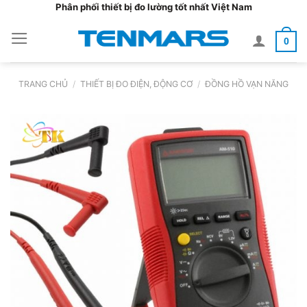
Bỏ
Phân phối thiết bị đo lường tốt nhất Việt Nam
qua
0
nội
dung
TRANG CHỦ
/
THIẾT BỊ ĐO ĐIỆN, ĐỘNG CƠ
/
ĐỒNG HỒ VẠN NĂNG