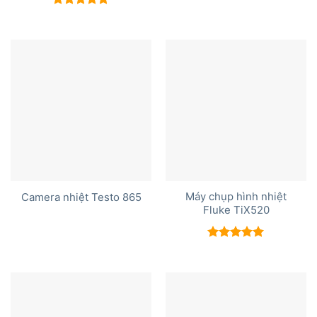
Được xếp
hạng
5.00
5 sao
Máy chụp hình nhiệt
Camera nhiệt Testo 865
Fluke TiX520
Được xếp
hạng
5.00
5 sao