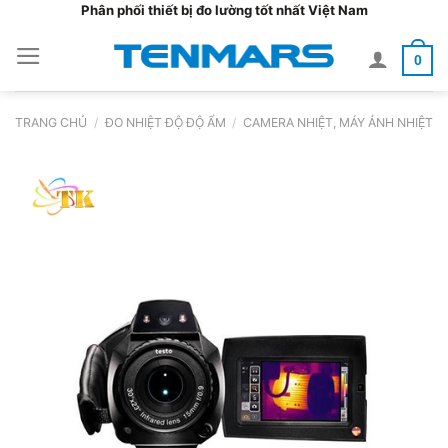
Bỏ
Phân phối thiết bị đo lường tốt nhất Việt Nam
qua
0
nội
dung
TRANG CHỦ
/
ĐO NHIỆT ĐỘ ĐỘ ẨM
/
CAMERA NHIỆT, MÁY ẢNH NHIỆT