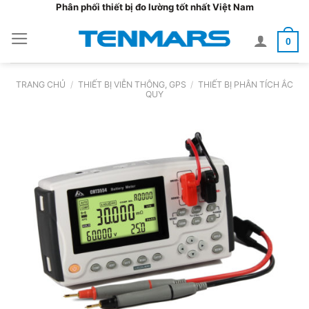
Bỏ
Phân phối thiết bị đo lường tốt nhất Việt Nam
qua
0
nội
dung
TRANG CHỦ
/
THIẾT BỊ VIỄN THÔNG, GPS
/
THIẾT BỊ PHÂN TÍCH ẮC
QUY