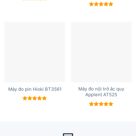
Được xếp
hạng
5.00
Được xếp
5 sao
hạng
5.00
5 sao
Máy đo nội trở ắc quy
Máy đo pin Hioki BT3561
Applent AT525
Được xếp
hạng
5.00
Được xếp
5 sao
hạng
5.00
5 sao