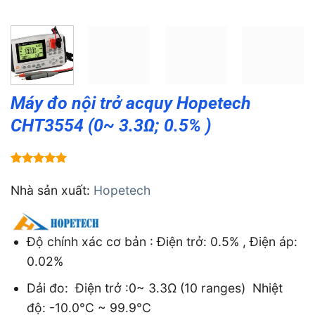
Máy đo nội trở acquy Hopetech
CHT3554 (0~ 3.3Ω; 0.5% )
5.00
1
trên 5
dựa trên
Nhà sản xuất:
Hopetech
đánh giá
Độ chính xác cơ bản : Điện trở: 0.5% , Điện áp:
0.02%
Dải đo: Điện trở :0~ 3.3Ω (10 ranges) Nhiệt
độ: -10.0°C ~ 99.9°C