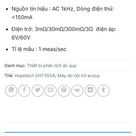
Nguồn tín hiệu : AC 1kHz, Dòng điện thử:
<150mA
Điện trở: 3mΩ/30mΩ/300mΩ/3Ω điện áp:
6V/60V
Tỉ lệ mẫu : 1 meas/sec
Danh mục:
Thiết bị phân tích ắc quy
Thẻ:
Hopetech CHT3554
,
Máy đo nội trở acquy