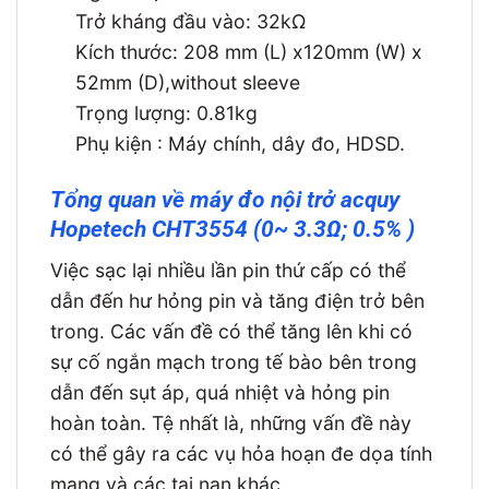
Trở kháng đầu vào: 32kΩ
Kích thước: 208 mm (L) x120mm (W) x
52mm (D),without sleeve
Trọng lượng: 0.81kg
Phụ kiện : Máy chính, dây đo, HDSD.
Tổng quan về máy đo nội trở acquy
Hopetech CHT3554 (0~ 3.3Ω; 0.5% )
Việc sạc lại nhiều lần pin thứ cấp có thể
dẫn đến hư hỏng pin và tăng điện trở bên
trong. Các vấn đề có thể tăng lên khi có
sự cố ngắn mạch trong tế bào bên trong
dẫn đến sụt áp, quá nhiệt và hỏng pin
hoàn toàn. Tệ nhất là, những vấn đề này
có thể gây ra các vụ hỏa hoạn đe dọa tính
mạng và các tai nạn khác.