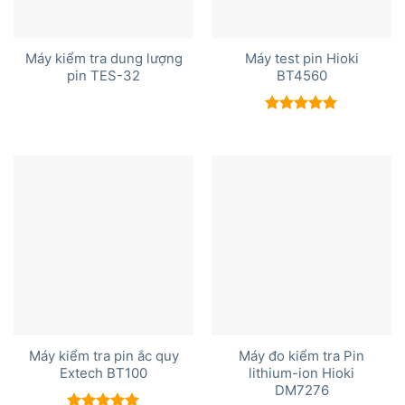
Máy kiểm tra dung lượng
Máy test pin Hioki
pin TES-32
BT4560
Được xếp
hạng
5.00
5 sao
Máy kiểm tra pin ắc quy
Máy đo kiểm tra Pin
Extech BT100
lithium-ion Hioki
DM7276