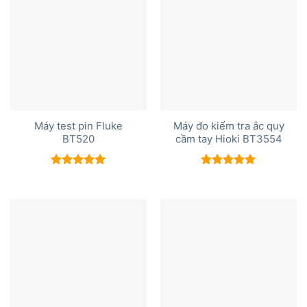
Máy test pin Fluke
Máy đo kiểm tra ắc quy
BT520
cầm tay Hioki BT3554
Được xếp
Được xếp
hạng
5.00
hạng
5.00
5 sao
5 sao