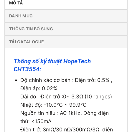
MÔ TẢ
DANH MỤC
THÔNG TIN BỔ SUNG
TẢI CATALOGUE
Thông số kỹ thuật HopeTech
CHT3554:
Độ chính xác cơ bản : Điện trở: 0.5% ,
Điện áp: 0.02%
Dải đo: Điện trở :0~ 3.3Ω (10 ranges)
Nhiệt độ: -10.0°C ~ 99.9°C
Nguồn tín hiệu : AC 1kHz, Dòng điện
thử: <150mA
Điện trở: 3mΩ/30mΩ/300mΩ/3Ω điện