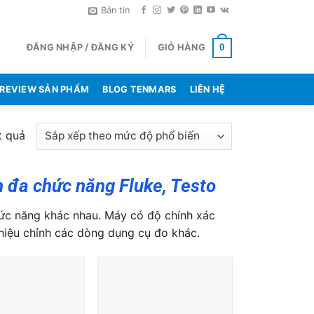
Bản tin
ĐĂNG NHẬP / ĐĂNG KÝ
GIỎ HÀNG
0
REVIEW SẢN PHẨM
BLOG TENMARS
LIÊN HỆ
Đã
t quả
sắp
xếp
n đa chức năng Fluke, Testo
theo
mức
chức năng khác nhau. Máy có độ chính xác
độ
 hiệu chỉnh các dòng dụng cụ đo khác.
phổ
biến