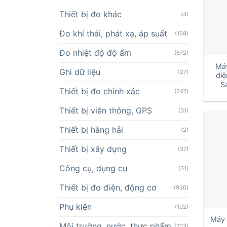
Thiết bị đo khác
(4)
Đo khí thải, phát xạ, áp suất
(169)
+
Đo nhiệt độ độ ẩm
(672)
Má
Ghi dữ liệu
(27)
điệ
S
Thiết bị đo chính xác
(247)
Thiết bị viễn thông, GPS
(31)
Thiết bị hàng hải
(2)
Thiết bị xây dựng
(37)
Công cụ, dụng cụ
(31)
Thiết bị đo điện, động cơ
(930)
+
Phụ kiện
(102)
Máy 
Môi trường, nước, thực phẩm
(703)