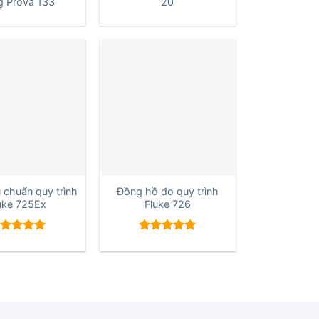
g Prova 133
20
+
 chuẩn quy trình
Đồng hồ đo quy trình
uke 725Ex
Fluke 726
ược xếp
Được xếp
ạng
5.00
hạng
5.00
sao
5 sao