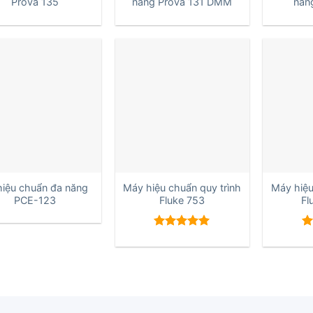
Prova 135
năng Prova 131 DMM
năn
+
+
hiệu chuẩn đa năng
Máy hiệu chuẩn quy trình
Máy hiệu
PCE-123
Fluke 753
Fl
Được xếp
Đ
hạng
5.00
h
5 sao
5 