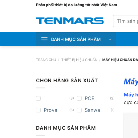
Bỏ
Phân phối thiết bị đo lường tốt nhất Việt Nam
qua
Tìm
nội
kiếm:
dung
DANH MỤC SẢN PHẨM
TRANG CHỦ
/
THIẾT BỊ HIỆU CHUẨN
/
MÁY HIỆU CHUẨN Đ
Máy
CHỌN HÃNG SẢN XUẤT
Máy h
PCE
(3)
(2)
cực c
Prova
Sanwa
(6)
(1)
DANH MỤC SẢN PHẨM