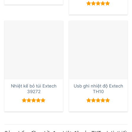
Được xếp
hạng
5.00
5 sao
Nhiệt kế bỏ túi Extech
Usb ghi nhiệt độ Extech
39272
TH10
Được xếp
Được xếp
hạng
5.00
hạng
5.00
5 sao
5 sao