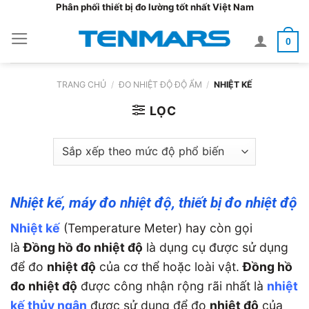
Bỏ
Phân phối thiết bị đo lường tốt nhất Việt Nam
qua
0
nội
dung
TRANG CHỦ
/
ĐO NHIỆT ĐỘ ĐỘ ẨM
/
NHIỆT KẾ
LỌC
Nhiệt kế, máy đo nhiệt độ, thiết bị đo nhiệt độ
Nhiệt kế
(Temperature Meter) hay còn gọi
là
Đồng hồ đo nhiệt độ
là dụng cụ được sử dụng
để đo
nhiệt độ
của cơ thể hoặc loài vật.
Đồng hồ
đo nhiệt độ
được công nhận rộng rãi nhất là
nhiệt
kế thủy ngân
được sử dụng để đo
nhiệt độ
của