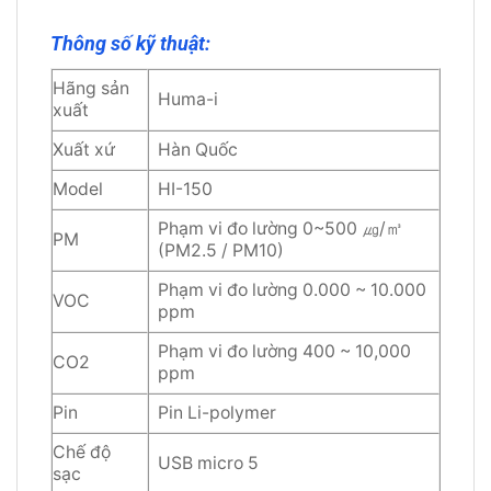
Thông số kỹ thuật:
Hãng sản
Huma-i
xuất
Xuất xứ
Hàn Quốc
Model
HI-150
Phạm vi đo lường 0~500 ㎍/㎥
PM
(PM2.5 / PM10)
Phạm vi đo lường 0.000 ~ 10.000
VOC
ppm
Phạm vi đo lường 400 ~ 10,000
CO2
ppm
Pin
Pin Li-polymer
Chế độ
USB micro 5
sạc