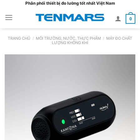
Bỏ
Phân phối thiết bị đo lường tốt nhất Việt Nam
qua
0
nội
dung
TRANG CHỦ
/
MÔI TRƯỜNG, NƯỚC, THỰC PHẨM
/
MÁY ĐO CHẤT
LƯỢNG KHÔNG KHÍ