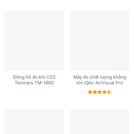
Đồng hồ đo khí CO2
Máy đo chất lượng không
Tenmars TM-186D
khí IQAir AirVisual Pro
Được xếp
hạng
4.50
5 sao