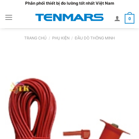
Bỏ
Phân phối thiết bị đo lường tốt nhất Việt Nam
qua
0
nội
dung
TRANG CHỦ
/
PHỤ KIỆN
/
ĐẦU DÒ THÔNG MINH