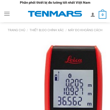
Bỏ
Phân phối thiết bị đo lường tốt nhất Việt Nam
qua
0
nội
dung
TRANG CHỦ
/
THIẾT BỊ ĐO CHÍNH XÁC
/
MÁY ĐO KHOẢNG CÁCH