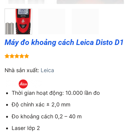
Máy đo khoảng cách Leica Disto D1
5.00
1
trên 5
dựa trên
Nhà sản xuất:
Leica
đánh giá
Thời gian hoạt động: 10.000 lần đo
Độ chính xác ± 2,0 mm
Đo khoảng cách 0,2 – 40 m
Laser lớp 2