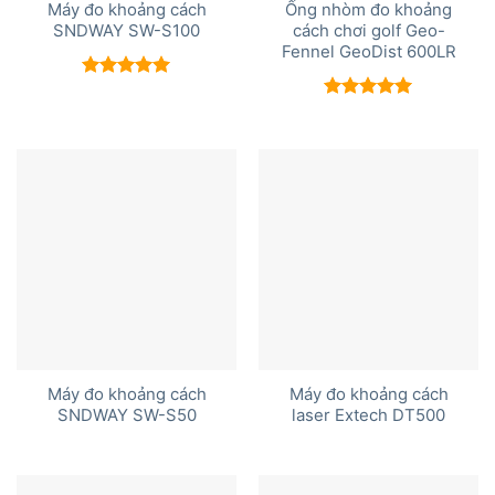
Máy đo khoảng cách
Ống nhòm đo khoảng
SNDWAY SW-S100
cách chơi golf Geo-
Fennel GeoDist 600LR
Được xếp
hạng
5.00
Được xếp
5 sao
hạng
5.00
5 sao
Máy đo khoảng cách
Máy đo khoảng cách
SNDWAY SW-S50
laser Extech DT500