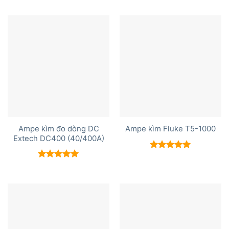
5 sao
hạng
5.00
5 sao
Ampe kìm đo dòng DC
Ampe kìm Fluke T5-1000
Extech DC400 (40/400A)
Được xếp
hạng
5.00
Được xếp
5 sao
hạng
5.00
5 sao