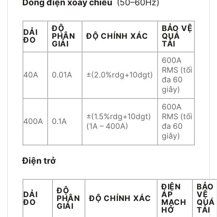
Dòng điện xoay chiều
(50–60Hz)
ĐỘ
BẢO VỆ
DẢI
PHÂN
ĐỘ CHÍNH XÁC
QUÁ
ĐO
GIẢI
TẢI
600A
RMS (tối
40A
0.01A
±(2.0%rdg+10dgt)
đa 60
giây)
600A
±(1.5%rdg+10dgt)
RMS (tối
400A
0.1A
(1A – 400A)
đa 60
giây)
Điện trở
ĐIỆN
BẢO
ĐỘ
DẢI
ÁP
VỆ
PHÂN
ĐỘ CHÍNH XÁC
ĐO
MẠCH
QUÁ
GIẢI
HỞ
TẢI