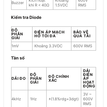
Kích hoạt
Khoảng
600V
Buzzer
khi R < 40Ω
1.5VDC
RMS
Kiểm tra Diode
ĐỘ
ĐIỆN ÁP MẠCH
BẢO VỆ
PHÂN
HỞ TỐI ĐA
QUÁ TẢI
GIẢI
1mV
Khoảng 3.3VDC
600V RMS
Tần số
DẢI
ĐỘ
ĐIỆN
ĐỘ CHÍNH
DẢI ĐO
PHÂN
ÁP
XÁC
GIẢI
HOẠT
ĐỘNG
3V ~
4kHz
1Hz
±(1.8%rdg+3dgt)
600V
RMS