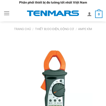
Bỏ
Phân phối thiết bị đo lường tốt nhất Việt Nam
qua
0
nội
dung
TRANG CHỦ
/
THIẾT BỊ ĐO ĐIỆN, ĐỘNG CƠ
/
AMPE KÌM