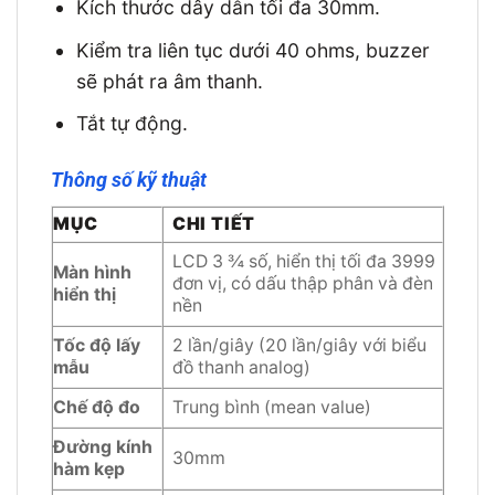
Kích thước dây dẫn tối đa 30mm.
Kiểm tra liên tục dưới 40 ohms, buzzer
sẽ phát ra âm thanh.
Tắt tự động.
Thông số kỹ thuật
MỤC
CHI TIẾT
LCD 3 ¾ số, hiển thị tối đa 3999
Màn hình
đơn vị, có dấu thập phân và đèn
hiển thị
nền
Tốc độ lấy
2 lần/giây (20 lần/giây với biểu
mẫu
đồ thanh analog)
Chế độ đo
Trung bình (mean value)
Đường kính
30mm
hàm kẹp