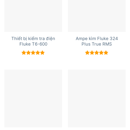
Thiết bị kiểm tra điện
Ampe kìm Fluke 324
Fluke T6-600
Plus True RMS
Được xếp
Được xếp
hạng
5.00
hạng
5.00
5 sao
5 sao