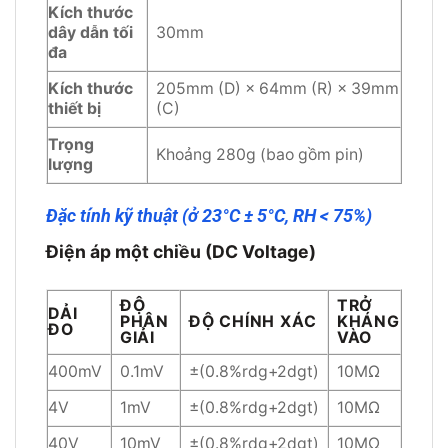
Kích thước
dây dẫn tối
30mm
đa
Kích thước
205mm (D) × 64mm (R) × 39mm
thiết bị
(C)
Trọng
Khoảng 280g (bao gồm pin)
lượng
Đặc tính kỹ thuật
(ở 23°C ± 5°C, RH < 75%)
Điện áp một chiều (DC Voltage)
ĐỘ
TRỞ
DẢI
PHÂN
ĐỘ CHÍNH XÁC
KHÁNG
ĐO
GIẢI
VÀO
400mV
0.1mV
±(0.8%rdg+2dgt)
10MΩ
4V
1mV
±(0.8%rdg+2dgt)
10MΩ
40V
10mV
±(0.8%rdg+2dgt)
10MΩ