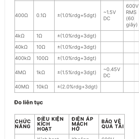
600V
~1.5V
RMS
400Ω
0.1Ω
±(1.0%rdg+5dgt)
DC
(60
giây)
4kΩ
1Ω
±(1.0%rdg+3dgt)
40kΩ
10Ω
±(1.0%rdg+3dgt)
400kΩ
100Ω
±(1.0%rdg+3dgt)
~0.45V
4MΩ
1kΩ
±(1.5%rdg+3dgt)
DC
40MΩ
10kΩ
±(2.0%rdg+3dgt)
Đo liên tục
ĐIỀU KIỆN
ĐIỆN ÁP
CHỨC
BẢO VỆ
KÍCH
MẠCH
NĂNG
QUÁ TẢI
HOẠT
HỞ