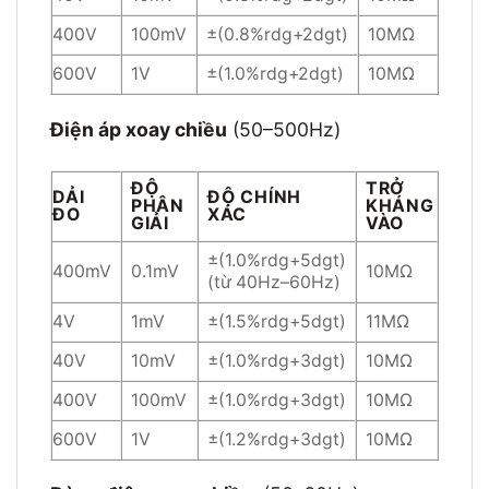
400V
100mV
±(0.8%rdg+2dgt)
10MΩ
600V
1V
±(1.0%rdg+2dgt)
10MΩ
Điện áp xoay chiều
(50–500Hz)
ĐỘ
TRỞ
DẢI
ĐỘ CHÍNH
PHÂN
KHÁNG
ĐO
XÁC
GIẢI
VÀO
±(1.0%rdg+5dgt)
400mV
0.1mV
10MΩ
(từ 40Hz–60Hz)
4V
1mV
±(1.5%rdg+5dgt)
11MΩ
40V
10mV
±(1.0%rdg+3dgt)
10MΩ
400V
100mV
±(1.0%rdg+3dgt)
10MΩ
600V
1V
±(1.2%rdg+3dgt)
10MΩ