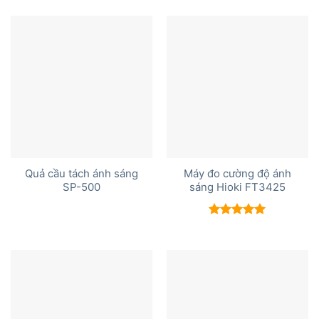
Quả cầu tách ánh sáng
Máy đo cường độ ánh
SP-500
sáng Hioki FT3425
Được xếp
hạng
5.00
5 sao