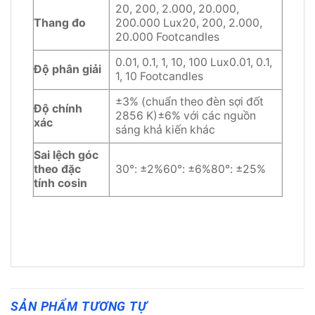
20, 200, 2.000, 20.000,
Thang đo
200.000 Lux20, 200, 2.000,
20.000 Footcandles
0.01, 0.1, 1, 10, 100 Lux0.01, 0.1,
Độ phân giải
1, 10 Footcandles
±3% (chuẩn theo đèn sợi đốt
Độ chính
2856 K)±6% với các nguồn
xác
sáng khả kiến khác
Sai lệch góc
theo đặc
30°: ±2%60°: ±6%80°: ±25%
tính cosin
SẢN PHẨM TƯƠNG TỰ