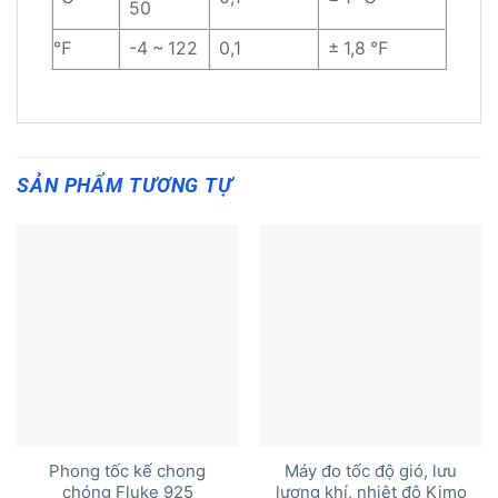
50
℉
-4 ~ 122
0,1
± 1,8 ℉
SẢN PHẨM TƯƠNG TỰ
Phong tốc kế chong
Máy đo tốc độ gió, lưu
chóng Fluke 925
lượng khí, nhiệt độ Kimo