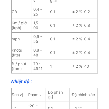
vi
giải
0,4 ~
Cô
0,1
± 2 % 0.2
25
Km / giờ
1,5 ~
0,1
± 2 % 0.8
(kph)
90
0,9 ~
mph
0,1
± 2 % 0.4
55
Knots
0,8 ~
0,1
± 2 % 0.4
(kts)
48
ft / phút
79 ~
1
± 2 % 40
(fpm)
4921
Nhiệt độ :
Độ phân
Đơn vị
Phạm vi
Độ chính xác
giải
-20 ~
℃
0,1
± 1 ℃