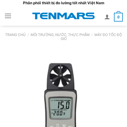
Bỏ
Phân phối thiết bị đo lường tốt nhất Việt Nam
qua
0
nội
dung
TRANG CHỦ
/
MÔI TRƯỜNG, NƯỚC, THỰC PHẨM
/
MÁY ĐO TỐC ĐỘ
GIÓ