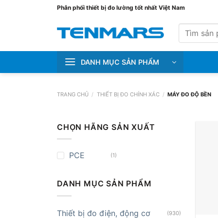
Bỏ
Phân phối thiết bị đo lường tốt nhất Việt Nam
qua
Tìm
nội
kiếm:
dung
DANH MỤC SẢN PHẨM
TRANG CHỦ
/
THIẾT BỊ ĐO CHÍNH XÁC
/
MÁY ĐO ĐỘ BỀN
CHỌN HÃNG SẢN XUẤT
PCE
(1)
DANH MỤC SẢN PHẨM
+
Thiết bị đo điện, động cơ
(930)