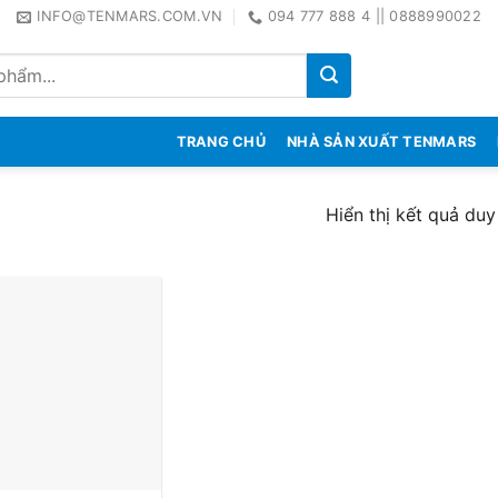
INFO@TENMARS.COM.VN
094 777 888 4 || 0888990022
TRANG CHỦ
NHÀ SẢN XUẤT TENMARS
Hiển thị kết quả duy