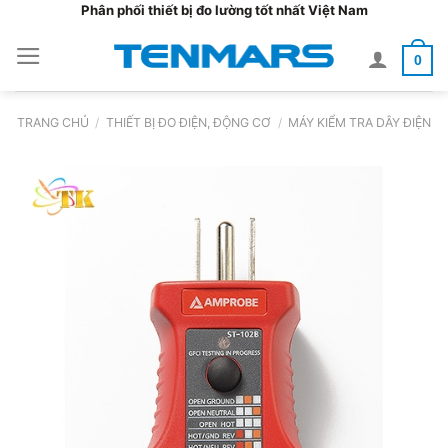
Bỏ
Phân phối thiết bị đo lường tốt nhất Việt Nam
qua
0
nội
dung
TRANG CHỦ
/
THIẾT BỊ ĐO ĐIỆN, ĐỘNG CƠ
/
MÁY KIỂM TRA DÂY ĐIỆN