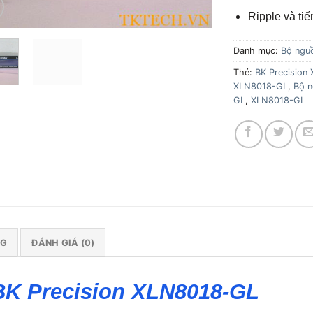
Ripple và ti
Danh mục:
Bộ ngu
Thẻ:
BK Precision
XLN8018-GL
,
Bộ n
GL
,
XLN8018-GL
NG
ĐÁNH GIÁ (0)
 BK Precision XLN8018-GL