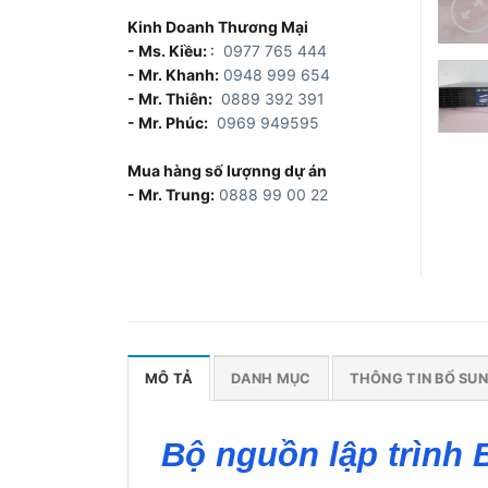
Kinh Doanh Thương Mại
- Ms. Kiều:
:
0977 765 444
- Mr. Khanh:
0948 999 654
- Mr. Thiên:
0889 392 391
- Mr. Phúc:
0969 949595
Mua hàng số lượnng dự án
- Mr. Trung:
0888 99 00 22
MÔ TẢ
DANH MỤC
THÔNG TIN BỔ SU
Bộ nguồn lập trình