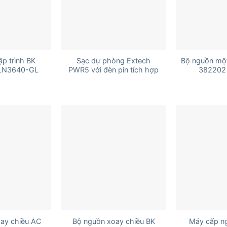
+
+
ập trình BK
Sạc dự phòng Extech
Bộ nguồn một
XLN3640-GL
PWR5 với đèn pin tích hợp
382202 
+
+
ay chiều AC
Bộ nguồn xoay chiều BK
Máy cấp n