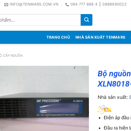
INFO@TENMARS.COM.VN
094 777 888 4 || 0888990022
TRANG CHỦ
NHÀ SẢN XUẤT TENMARS
BỘ CẤP NGUỒN
Bộ nguồn 
XLN8018
Nhà sản xuất:
Điện áp đầu
Đầu ra hiện t