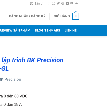
Bản tin
ĐĂNG NHẬP / ĐĂNG KÝ
GIỎ HÀNG
0
REVIEW SẢN PHẨM
BLOG TENMARS
LIÊN HỆ
lập trình BK Precision
-GL
BK Precision
 ra 0 đến 80 VDC
ại 0 đến 18 A