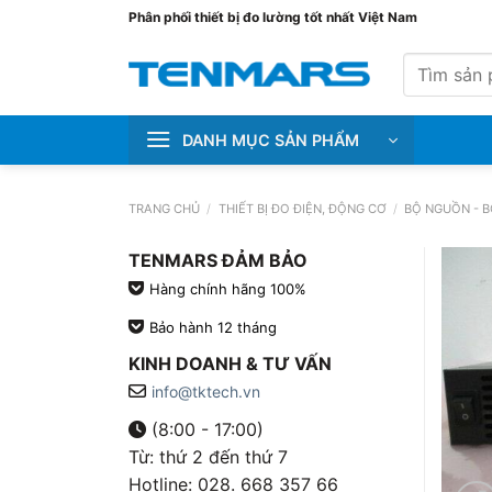
Bỏ
Phân phối thiết bị đo lường tốt nhất Việt Nam
qua
Tìm
nội
kiếm:
dung
DANH MỤC SẢN PHẨM
TRANG CHỦ
/
THIẾT BỊ ĐO ĐIỆN, ĐỘNG CƠ
/
BỘ NGUỒN - 
TENMARS ĐẢM BẢO
Hàng chính hãng 100%
Bảo hành 12 tháng
KINH DOANH & TƯ VẤN
info@tktech.vn
(8:00 - 17:00)
Từ: thứ 2 đến thứ 7
Hotline: 028. 668 357 66