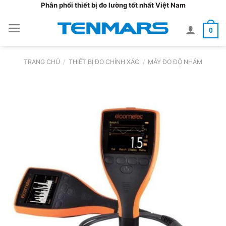
Bỏ
Phân phối thiết bị đo lường tốt nhất Việt Nam
qua
0
nội
dung
TRANG CHỦ
/
THIẾT BỊ ĐO CHÍNH XÁC
/
MÁY ĐO ĐỘ NHÁM