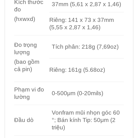
Kích thước
37mm (5,61 x 2,87 x 1,46)
đo
(hxwxd)
Riêng: 141 x 73 x 37mm
(5,55 x 2,87 x 1,46)
Đo trọng
Tích phân: 218g (7,69oz)
lượng
(bao gồm
cả pin)
Riêng: 161g (5.68oz)
Phạm vi đo
0-500μm (0-20mils)
lường
Vonfram mũi nhọn góc 60
Đầu dò
°; Bán kính Tip: 50μm (2
triệu)