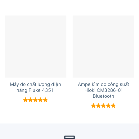
Được xếp
hạng
5.00
5 sao
Máy đo chất lượng điện
Ampe kìm đo công suất
năng Fluke 435 II
Hioki CM3286-01
Bluetooth
Được xếp
hạng
5.00
Được xếp
5 sao
hạng
5.00
5 sao