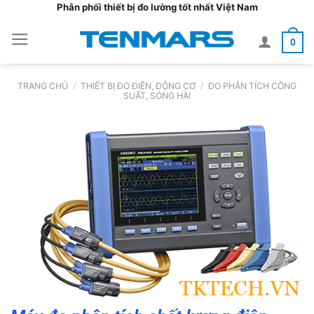
Bỏ
Phân phối thiết bị đo lường tốt nhất Việt Nam
qua
0
nội
dung
TRANG CHỦ
/
THIẾT BỊ ĐO ĐIỆN, ĐỘNG CƠ
/
ĐO PHÂN TÍCH CÔNG
SUẤT, SÓNG HÀI