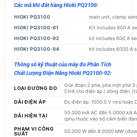
Các mã khi đăt hàng Hioki PQ3100:
HIOKI PQ3100
main unit, clamp sens
HIOKI PQ3100-91
Kit includes 600 A se
HIOKI PQ3100-92
kit includes 600 A se
HIOKI PQ3100-94
kit includes 6000 A s
Thông số kỹ thuật của máy đo Phân Tích
Chất Lượng Điện Năng Hioki PQ3100-92:
Giai đoạn 2 pha, pha một pha 3
LOẠI ĐƯỜNG ĐO
CH4 cho điện áp / dòng điện, (t
DẢI ĐIỆN ÁP
Đo điện áp: 1000.0 V rms hoặc
50.000 mA AC đến 5.0000 kA A
DẢI HIỆN TẠI
(phụ thuộc vào bộ cảm biến đa
PHẠM VI CÔNG
50.000 W đến 6.0000 MW (được x
SUẤT