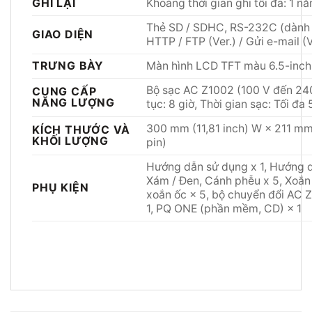
GHI LẠI
Khoảng thời gian ghi tối đa: 1 n
Thẻ SD / SDHC, RS-232C (dành c
GIAO DIỆN
HTTP / FTP (Ver.) / Gửi e-mail (
TRƯNG BÀY
Màn hình LCD TFT màu 6.5-inch
Bộ sạc AC Z1002 (100 V đến 240
CUNG CẤP
NĂNG LƯỢNG
tục: 8 giờ, Thời gian sạc: Tối đa
300 mm (11,81 inch) W × 211 mm 
KÍCH THƯỚC VÀ
KHỐI LƯỢNG
pin)
Hướng dẫn sử dụng x 1, Hướng dẫ
Xám / Đen, Cánh phễu x 5, Xoắn 
PHỤ KIỆN
xoắn ốc × 5, bộ chuyển đổi AC Z1
1, PQ ONE (phần mềm, CD) × 1