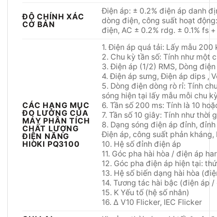
Điện áp: ± 0.2% điện áp danh đị
ĐỘ CHÍNH XÁC
dòng điện, công suất hoạt động
CƠ BẢN
điện, AC ± 0.2% rdg. ± 0.1% fs 
1. Điện áp quá tải: Lấy mẫu 200
2. Chu kỳ tần số: Tính như một 
3. Điện áp (1/2) RMS, Dòng điện
4. Điện áp sưng, Điện áp dips ,
5. Dòng điện dòng rò rỉ: Tính ch
sóng hiện tại lấy mẫu mỗi chu kỳ
CÁC HẠNG MỤC
6. Tần số 200 ms: Tính là 10 hoặ
ĐO LƯỜNG CỦA
7. Tần số 10 giây: Tính như thời
MÁY PHÂN TÍCH
8. Dạng sóng điện áp đỉnh, đỉnh
CHẤT LƯỢNG
Điện áp, công suất phản kháng, 
ĐIỆN NĂNG
HIOKI PQ3100
10. Hệ số đỉnh điện áp
11. Góc pha hài hòa / điện áp ha
12. Góc pha điện áp hiện tại: th
13. Hệ số biến dạng hài hòa (điệ
14. Tương tác hài bậc (điện áp /
15. K Yếu tố (hệ số nhân)
16. Δ V10 Flicker, IEC Flicker