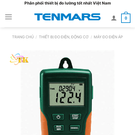
Bỏ
Phân phối thiết bị đo lường tốt nhất Việt Nam
qua
0
nội
dung
TRANG CHỦ
/
THIẾT BỊ ĐO ĐIỆN, ĐỘNG CƠ
/
MÁY ĐO ĐIỆN ÁP