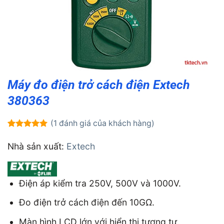
Máy đo điện trở cách điện Extech
380363
(
1
đánh giá của khách hàng)
5.00
1
trên 5
dựa trên
Nhà sản xuất:
Extech
đánh giá
Điện áp kiểm tra 250V, 500V và 1000V.
Đo điện trở cách điện đến 10GΩ.
Màn hình LCD lớn với hiển thị tương tự.