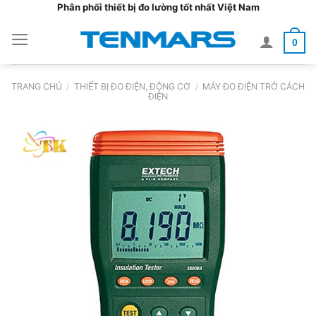
Bỏ
Phân phối thiết bị đo lường tốt nhất Việt Nam
qua
0
nội
dung
TRANG CHỦ
/
THIẾT BỊ ĐO ĐIỆN, ĐỘNG CƠ
/
MÁY ĐO ĐIỆN TRỞ CÁCH
ĐIỆN