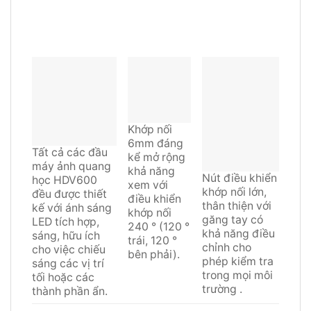
Khớp nối
6mm đáng
Tất cả các đầu
kể mở rộng
máy ảnh quang
khả năng
Nút điều khiển
học HDV600
xem với
khớp nối lớn,
đều được thiết
điều khiển
thân thiện với
kế với ánh sáng
khớp nối
găng tay có
LED tích hợp,
240 ° (120 °
khả năng điều
sáng, hữu ích
trái, 120 °
chỉnh cho
cho việc chiếu
bên phải).
phép kiểm tra
sáng các vị trí
trong mọi môi
tối hoặc các
trường .
thành phần ẩn.