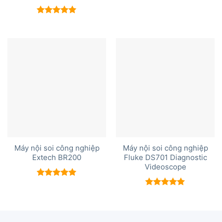
Được xếp
hạng
5.00
5 sao
Máy nội soi công nghiệp
Máy nội soi công nghiệp
Extech BR200
Fluke DS701 Diagnostic
Videoscope
Được xếp
hạng
5.00
Được xếp
5 sao
hạng
5.00
5 sao