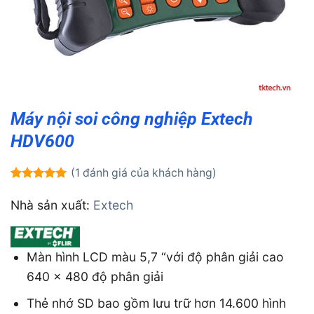
Máy nội soi công nghiệp Extech
HDV600
(
1
đánh giá của khách hàng)
5.00
1
trên 5
dựa trên
Nhà sản xuất:
Extech
đánh giá
Màn hình LCD màu 5,7 “với độ phân giải cao
640 x 480 độ phân giải
Thẻ nhớ SD bao gồm lưu trữ hơn 14.600 hình