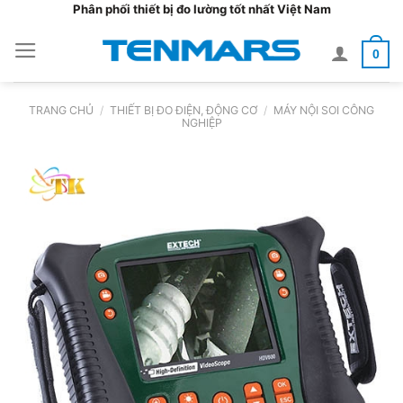
Bỏ
Phân phối thiết bị đo lường tốt nhất Việt Nam
qua
0
nội
dung
TRANG CHỦ
/
THIẾT BỊ ĐO ĐIỆN, ĐỘNG CƠ
/
MÁY NỘI SOI CÔNG
NGHIỆP