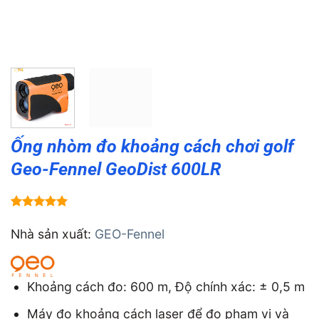
Ống nhòm đo khoảng cách chơi golf
Geo-Fennel GeoDist 600LR
5.00
1
trên 5
dựa trên
Nhà sản xuất:
GEO-Fennel
đánh giá
Khoảng cách đo: 600 m, Độ chính xác: ± 0,5 m
Máy đo khoảng cách laser để đo phạm vi và