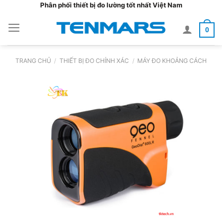
Bỏ
Phân phối thiết bị đo lường tốt nhất Việt Nam
qua
0
nội
dung
TRANG CHỦ
/
THIẾT BỊ ĐO CHÍNH XÁC
/
MÁY ĐO KHOẢNG CÁCH