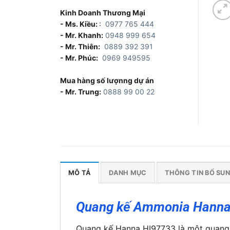
Kinh Doanh Thương Mại
- Ms. Kiều:
:
0977 765 444
- Mr. Khanh:
0948 999 654
- Mr. Thiên:
0889 392 391
- Mr. Phúc:
0969 949595
Mua hàng số lượnng dự án
- Mr. Trung:
0888 99 00 22
MÔ TẢ
DANH MỤC
THÔNG TIN BỔ SU
Quang kế Ammonia Hanna
Quang kế Hanna HI97733 là một quang 