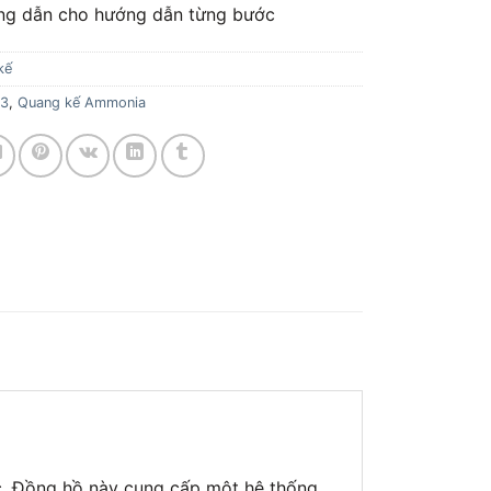
ng dẫn cho hướng dẫn từng bước
kế
33
,
Quang kế Ammonia
c. Đồng hồ này cung cấp một hệ thống