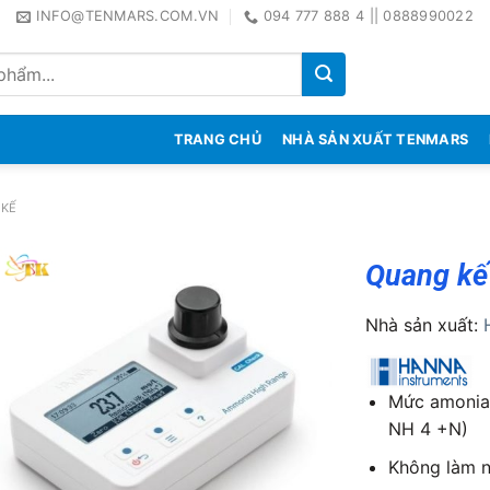
INFO@TENMARS.COM.VN
094 777 888 4 || 0888990022
TRANG CHỦ
NHÀ SẢN XUẤT TENMARS
 KẾ
Quang kế
Nhà sản xuất:
Mức amoniac
NH 4 +N)
Không làm n