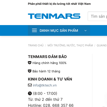
Bỏ
Phân phối thiết bị đo lường tốt nhất Việt Nam
qua
Tìm
nội
kiếm:
dung
DANH MỤC SẢN PHẨM
TRANG CHỦ
/
MÔI TRƯỜNG, NƯỚC, THỰC PHẨM
/
QUANG
TENMARS ĐẢM BẢO
Hàng chính hãng 100%
Bảo hành 12 tháng
KINH DOANH & TƯ VẤN
info@tktech.vn
(8:00 - 17:00)
Từ: thứ 2 đến thứ 7
Hotline: 028. 668 357 66