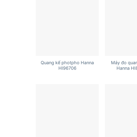
+
+
Quang kế photpho Hanna
Máy đo quan
HI96706
Hanna HI