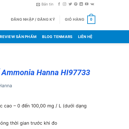
Bản tin
ĐĂNG NHẬP / ĐĂNG KÝ
GIỎ HÀNG
0
REVIEW SẢN PHẨM
BLOG TENMARS
LIÊN HỆ
 Ammonia Hanna HI97733
Hanna
 cao – 0 đến 100,00 mg / L (dưới dạng
óng thời gian trước khi đo