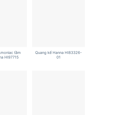
+
Amoniac tầm
Quang kế Hanna HI83326-
na HI97715
01