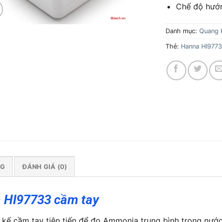
Chế độ hướ
Danh mục:
Quang 
Thẻ:
Hanna HI977
NG
ĐÁNH GIÁ (0)
 HI97733 cầm tay
kế cầm tay tiên tiến để đo Ammonia trung bình trong nướ