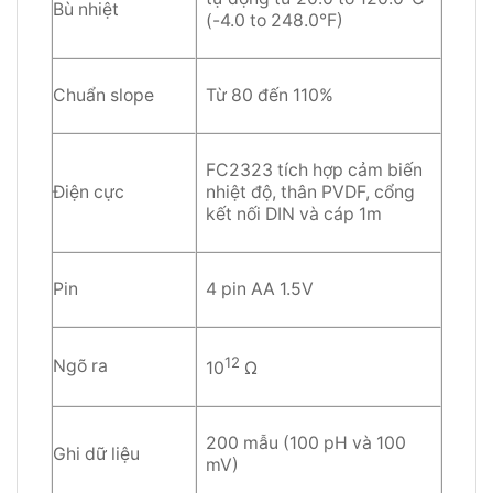
Bù nhiệt
(-4.0 to 248.0°F)
Chuẩn slope
Từ 80 đến 110%
FC2323 tích hợp cảm biến
Điện cực
nhiệt độ, thân PVDF, cổng
kết nối DIN và cáp 1m
Pin
4 pin AA 1.5V
12
Ngõ ra
10
Ω
200 mẫu (100 pH và 100
Ghi dữ liệu
mV)