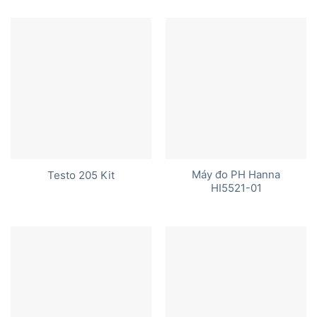
hạng
5.00
5 sao
Máy đo PH Hanna
Testo 205 Kit
HI5521-01