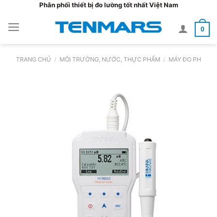
Bỏ
Phân phối thiết bị đo lường tốt nhất Việt Nam
qua
0
nội
dung
TRANG CHỦ
/
MÔI TRƯỜNG, NƯỚC, THỰC PHẨM
/
MÁY ĐO PH