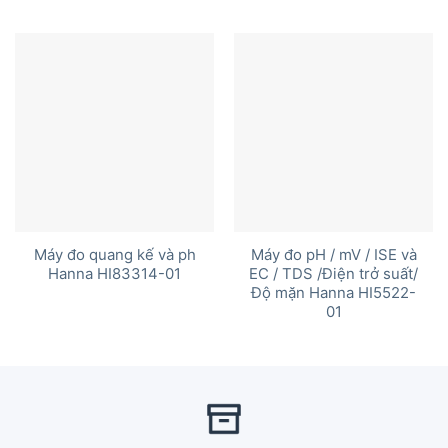
Máy đo quang kế và ph
Máy đo pH / mV / ISE và
Hanna HI83314-01
EC / TDS /Điện trở suất/
Độ mặn Hanna HI5522-
01