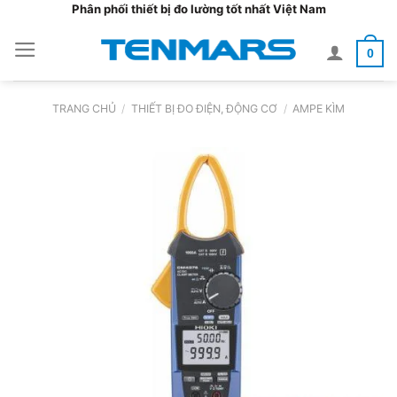
Bỏ
Phân phối thiết bị đo lường tốt nhất Việt Nam
qua
0
nội
dung
TRANG CHỦ
/
THIẾT BỊ ĐO ĐIỆN, ĐỘNG CƠ
/
AMPE KÌM