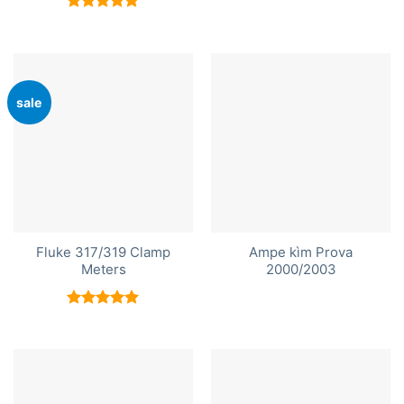
Được xếp
hạng
5.00
5 sao
sale
Fluke 317/319 Clamp
Ampe kìm Prova
Meters
2000/2003
Được xếp
hạng
5.00
5 sao