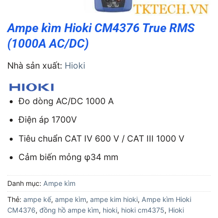
Ampe kìm Hioki CM4376 True RMS
(1000A AC/DC)
Nhà sản xuất:
Hioki
Đo dòng AC/DC 1000 A
Điện áp 1700V
Tiêu chuẩn CAT IV 600 V / CAT III 1000 V
Cảm biến mỏng φ34 mm
Danh mục:
Ampe kìm
Thẻ:
ampe kế
,
ampe kìm
,
ampe kim hioki
,
Ampe kìm Hioki
CM4376
,
đồng hồ ampe kìm
,
hioki
,
hioki cm4375
,
Hioki