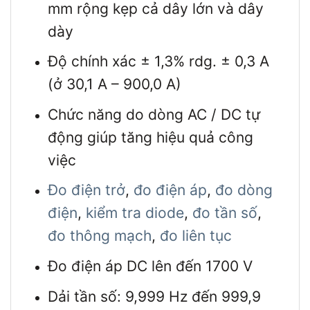
mm rộng kẹp cả dây lớn và dây
dày
Độ chính xác ± 1,3% rdg. ± 0,3 A
(ở 30,1 A – 900,0 A)
Chức năng do dòng AC / DC tự
động giúp tăng hiệu quả công
việc
Đo điện trở
,
đo điện áp
,
đo dòng
điện
,
kiểm tra diode
,
đo tần số
,
đo thông mạch
,
đo liên tục
Đo điện áp DC lên đến 1700 V
Dải tần số: 9,999 Hz đến 999,9