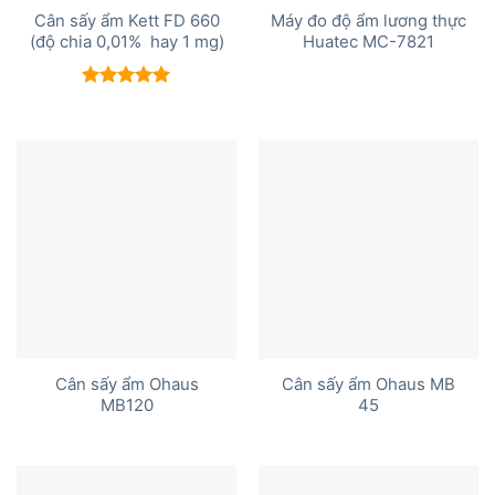
Cân sấy ẩm Kett FD 660
Máy đo độ ẩm lương thực
(độ chia 0,01% hay 1 mg)
Huatec MC-7821
Được xếp
hạng
5.00
5 sao
Cân sấy ẩm Ohaus
Cân sấy ẩm Ohaus MB
MB120
45