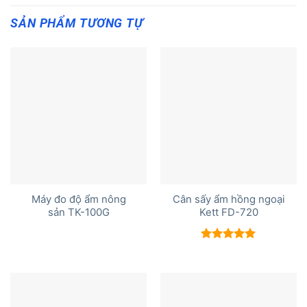
SẢN PHẨM TƯƠNG TỰ
Máy đo độ ẩm nông
Cân sấy ẩm hồng ngoại
sản TK-100G
Kett FD-720
Được xếp
hạng
5.00
5 sao