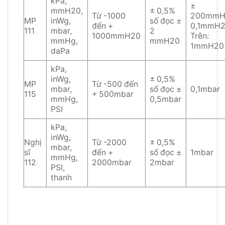
kPa,
±
mmH20,
± 0,5%
Từ -1000
200mmH
MP
inWg,
số đọc ±
đến +
0,1mmH
111
mbar,
2
1000mmH20
Trên:
mmHg,
mmH20
1mmH20
daPa
kPa,
inWg,
± 0,5%
MP
Từ -500 đến
mbar,
số đọc ±
0,1mbar
115
+ 500mbar
mmHg,
0,5mbar
PSI
kPa,
inWg,
Nghị
Từ -2000
± 0,5%
mbar,
sĩ
đến +
số đọc ±
1mbar
mmHg,
112
2000mbar
2mbar
PSI,
thanh