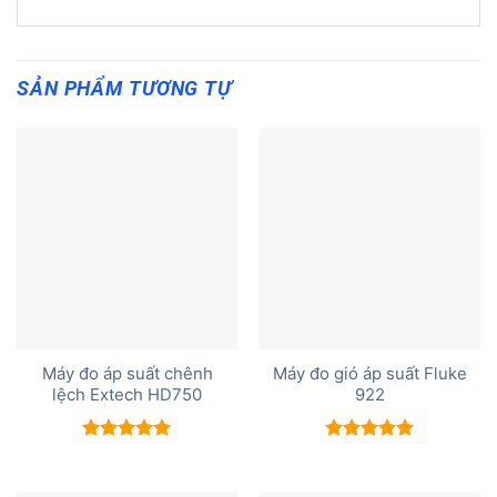
SẢN PHẨM TƯƠNG TỰ
Máy đo áp suất chênh
Máy đo gió áp suất Fluke
lệch Extech HD750
922
Được xếp
Được xếp
hạng
5.00
hạng
5.00
5 sao
5 sao