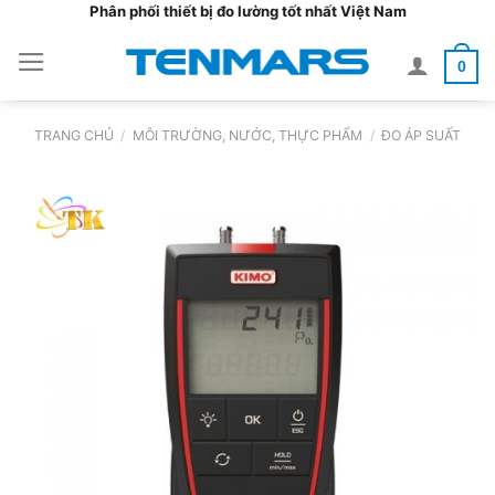
Bỏ
Phân phối thiết bị đo lường tốt nhất Việt Nam
qua
0
nội
dung
TRANG CHỦ
/
MÔI TRƯỜNG, NƯỚC, THỰC PHẨM
/
ĐO ÁP SUẤT