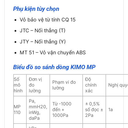
Phụ kiện tùy chọn
Vỏ bảo vệ từ tính CQ 15
JTC – Nối thẳng (T)
JTY – Nối thẳng (Y)
MT 51 – Vỏ vận chuyển ABS
Biểu đồ so sánh dòng KIMO MP
Số
Đơn vị
Độ
Phạm vi đo
mô
đo
chính
Nghị quy
lường
hình
lường
xác
Pa,
Từ -1000
± 0,5%
MP
mmH20,
đến +
số đọc ±
1a
110
inWg,
1000Pa
2Pa
daPa