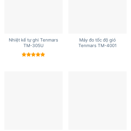
Nhiệt kế tự ghi Tenmars
Máy đo tốc độ gió
TM-305U
Tenmars TM-4001
Được xếp
hạng
5.00
5 sao