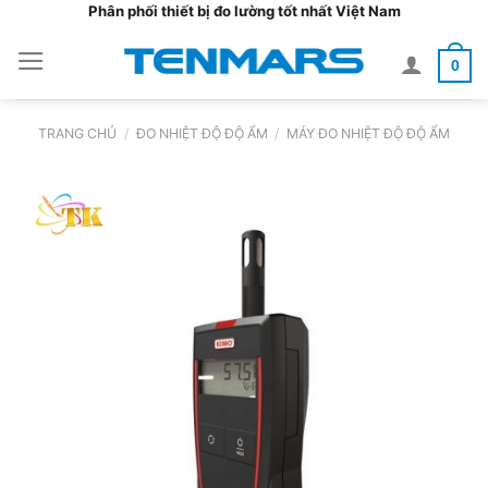
Bỏ
Phân phối thiết bị đo lường tốt nhất Việt Nam
qua
0
nội
dung
TRANG CHỦ
/
ĐO NHIỆT ĐỘ ĐỘ ẨM
/
MÁY ĐO NHIỆT ĐỘ ĐỘ ẨM