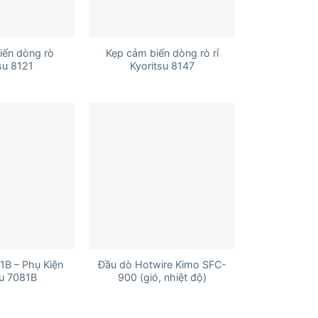
+
iến dòng rò
Kẹp cảm biến dòng rò rỉ
su 8121
Kyoritsu 8147
+
1B – Phụ Kiện
Đầu dò Hotwire Kimo SFC-
su 7081B
900 (gió, nhiệt độ)