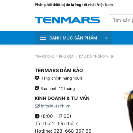
Bỏ
Phân phối thiết bị đo lường tốt nhất Việt Nam
qua
Tìm
nội
kiếm:
dung
DANH MỤC SẢN PHẨM
TRANG CHỦ
/
PHỤ KIỆN
/
ĐẦU DÒ THÔNG MINH
TENMARS ĐẢM BẢO
Hàng chính hãng 100%
Bảo hành 12 tháng
KINH DOANH & TƯ VẤN
info@tktech.vn
(8:00 - 17:00)
Từ: thứ 2 đến thứ 7
Hotline: 028. 668 357 66