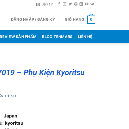
Bản tin
ĐĂNG NHẬP / ĐĂNG KÝ
GIỎ HÀNG
0
REVIEW SẢN PHẨM
BLOG TENMARS
LIÊN HỆ
7019 – Phụ Kiện Kyoritsu
Kyoritsu
ứ:
Japan
ệu:
kyoritsu