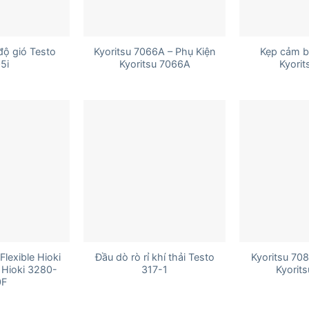
+
+
độ gió Testo
Kyoritsu 7066A – Phụ Kiện
Kẹp cảm b
5i
Kyoritsu 7066A
Kyorit
+
+
lexible Hioki
Đầu dò rò rỉ khí thải Testo
Kyoritsu 708
Hioki 3280-
317-1
Kyorit
0F