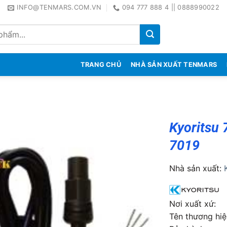
INFO@TENMARS.COM.VN
094 777 888 4 || 0888990022
TRANG CHỦ
NHÀ SẢN XUẤT TENMARS
Kyoritsu 
7019
Nhà sản xuất:
Nơi xuất x
Tên thương hi