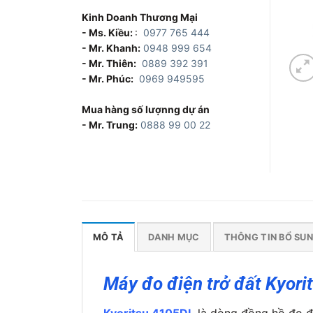
Kinh Doanh Thương Mại
- Ms. Kiều:
:
0977 765 444
- Mr. Khanh:
0948 999 654
- Mr. Thiên:
0889 392 391
- Mr. Phúc:
0969 949595
Mua hàng số lượnng dự án
- Mr. Trung:
0888 99 00 22
MÔ TẢ
DANH MỤC
THÔNG TIN BỔ SU
Máy đo điện trở đất Kyori
Kyoritsu 4105DL
là dòng đồng hồ đo đi