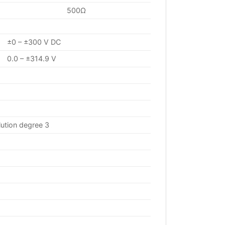
500Ω
±0 – ±300 V DC
0.0 – ±314.9 V
lution degree 3