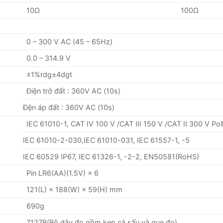
10Ω
100Ω
0 – 300 V AC (45 – 65Hz)
0.0 – 314.9 V
±1%rdg±4dgt
Điện trở đất : 360V AC (10s)
Đện áp đất : 360V AC (10s)
IEC 61010-1, CAT IV 100 V /CAT III 150 V /CAT II 300 V Pol
IEC 61010-2-030,IEC 61010-031, IEC 61557-1, -5
IEC 60529 IP67, IEC 61326-1, -2-2, EN50581(RoHS)
Pin LR6(AA)(1.5V) × 6
121(L) × 188(W) × 59(H) mm
690g
7127B(Bộ dây đo gồm kẹp cá sấu và que đo)