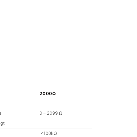
2000Ω
Ω
0 – 2099 Ω
gt
<100kΩ