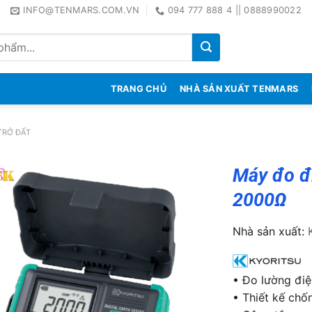
INFO@TENMARS.COM.VN
094 777 888 4 || 0888990022
TRANG CHỦ
NHÀ SẢN XUẤT TENMARS
TRỞ ĐẤT
Máy đo đi
2000Ω
Nhà sản xuất:
• Đo lường điệ
• Thiết kế chố