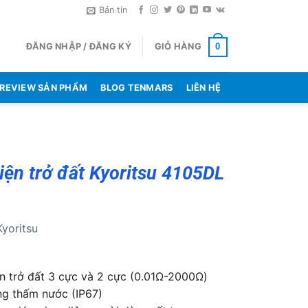
Bản tin
ĐĂNG NHẬP / ĐĂNG KÝ
GIỎ HÀNG
0
REVIEW SẢN PHẨM
BLOG TENMARS
LIÊN HỆ
ện trở đất Kyoritsu 4105DL
Kyoritsu
n trở đất 3 cực và 2 cực (0.01Ω-2000Ω)
ng thấm nước (IP67)