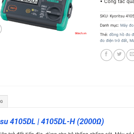
• Công tắc qua
SKU:
Kyoritsu 410
Danh mục:
Máy đo 
Thẻ:
đồng hồ đo đi
đo điện trở đất
,
Má
NG
tsu 4105DL | 4105DL-H (2000Ω)
ện trở đất tiếp địa, dùng cho hệ thống chống sét. Máy có t