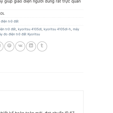
y giúp giao diện người dùng rất trực quan
5DL
điện trở đất
ện trở đất
,
kyoritsu 4105dl
,
kyoritsu 4105dl-h
,
máy
y đo điện trở đất Kyoritsu
hiết kế hoàn toàn mới, đạt chuẩn IP 67