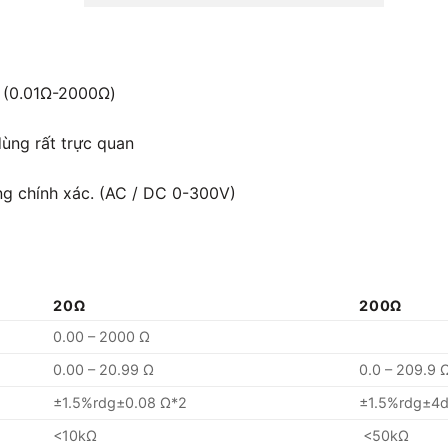
c (0.01Ω-2000Ω)
ùng rất trực quan
ông chính xác. (AC / DC 0-300V)
20Ω
200Ω
0.00 – 2000 Ω
0.00 – 20.99 Ω
0.0 – 209.9 
±1.5%rdg±0.08 Ω*2
±1.5%rdg±4d
<10kΩ
<50kΩ