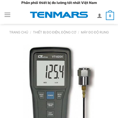
Bỏ
Phân phối thiết bị đo lường tốt nhất Việt Nam
qua
0
nội
dung
TRANG CHỦ
/
THIẾT BỊ ĐO ĐIỆN, ĐỘNG CƠ
/
MÁY ĐO ĐỘ RUNG