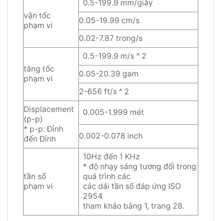
0.5-199.9 mm/giây
vận tốc
0.05-19.99 cm/s
phạm vi
0.02-7.87 trong/s
0.5-199.9 m/s ^ 2
tăng tốc
0.05-20.39 gam
phạm vi
2-656 ft/s ^ 2
Displacement
0.005-1.999 mét
(p-p)
* p-p: Đỉnh
0.002-0.078 inch
đến Đỉnh
10Hz đến 1 KHz
* độ nhạy sáng tương đối trong
tần số
quá trình các
phạm vi
các dải tần số đáp ứng ISO
2954
tham khảo bảng 1, trang 28.