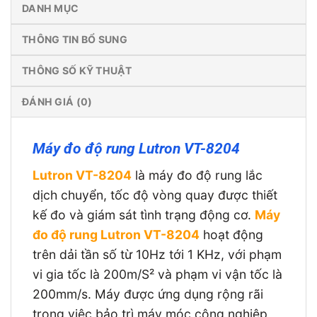
DANH MỤC
THÔNG TIN BỔ SUNG
THÔNG SỐ KỸ THUẬT
ĐÁNH GIÁ (0)
Máy đo độ rung Lutron VT-8204
Lutron VT-8204
là máy đo độ rung lắc
dịch chuyển, tốc độ vòng quay được thiết
kế đo và giám sát tình trạng động cơ.
Máy
đo độ rung Lutron VT-8204
hoạt động
trên dải tần số từ 10Hz tới 1 KHz, với phạm
vi gia tốc là 200m/S² và phạm vi vận tốc là
200mm/s. Máy được ứng dụng rộng rãi
trong việc bảo trì máy móc công nghiệp