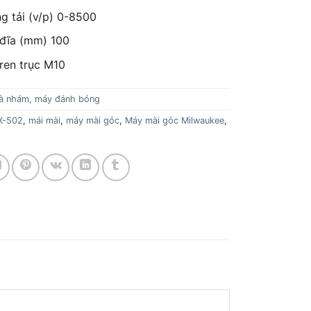
g tải (v/p) 0-8500
đĩa (mm) 100
ren trục M10
à nhám, máy đánh bóng
X-502
,
mái mài
,
máy mài góc
,
Máy mài góc Milwaukee
,