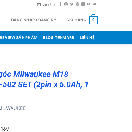
Bản tin
ĐĂNG NHẬP / ĐĂNG KÝ
GIỎ HÀNG
0
REVIEW SẢN PHẨM
BLOG TENMARS
LIÊN HỆ
góc Milwaukee M18
502 SET (2pin x 5.0Ah, 1
MILWAUKEE
 18V