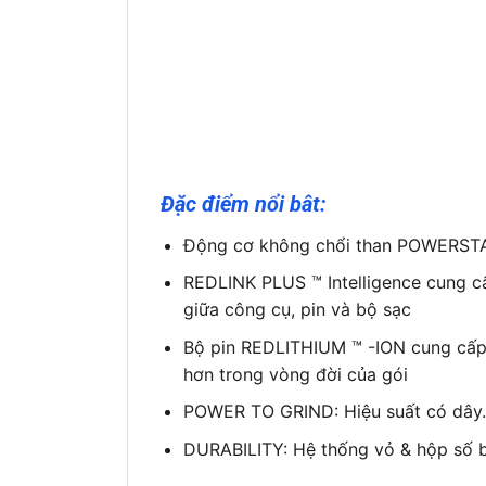
Đặc điểm nổi bât:
Động cơ không chổi than POWERSTATE
REDLINK PLUS ™ Intelligence cung cấ
giữa công cụ, pin và bộ sạc
Bộ pin REDLITHIUM ™ -ION cung cấp cấ
hơn trong vòng đời của gói
POWER TO GRIND: Hiệu suất có dây.
DURABILITY: Hệ thống vỏ & hộp số b