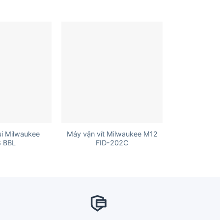
+
ụi Milwaukee
Máy vặn vít Milwaukee M12
 BBL
FID-202C