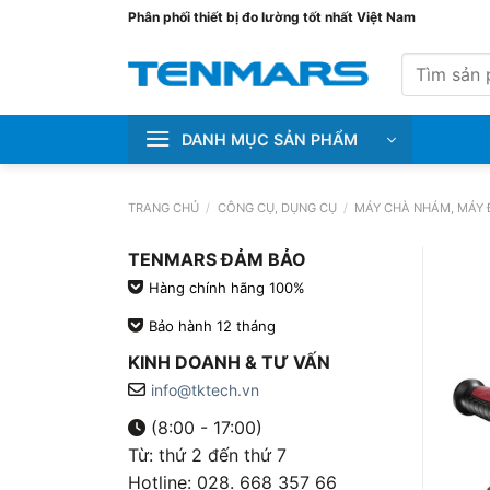
Bỏ
Phân phối thiết bị đo lường tốt nhất Việt Nam
qua
Tìm
nội
kiếm:
dung
DANH MỤC SẢN PHẨM
TRANG CHỦ
/
CÔNG CỤ, DỤNG CỤ
/
MÁY CHÀ NHÁM, MÁY
TENMARS ĐẢM BẢO
Hàng chính hãng 100%
Bảo hành 12 tháng
KINH DOANH & TƯ VẤN
info@tktech.vn
(8:00 - 17:00)
Từ: thứ 2 đến thứ 7
Hotline: 028. 668 357 66