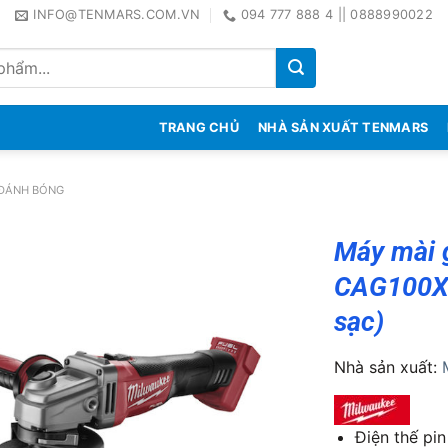
INFO@TENMARS.COM.VN
094 777 888 4 || 0888990022
TRANG CHỦ
NHÀ SẢN XUẤT TENMARS
 ĐÁNH BÓNG
Máy mài 
CAG100X-
sạc)
Nhà sản xuất:
Điện thế pin