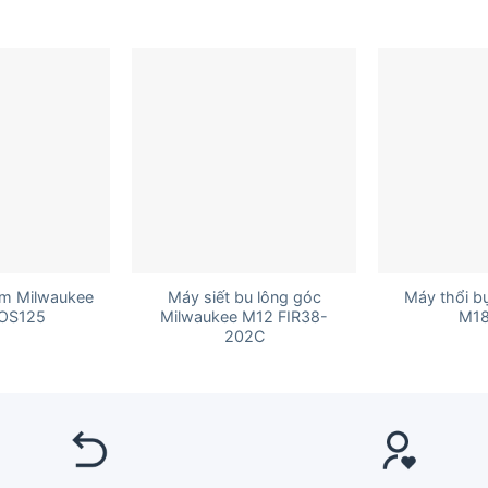
+
+
m Milwaukee
Máy siết bu lông góc
Máy thổi b
OS125
Milwaukee M12 FIR38-
M18
202C