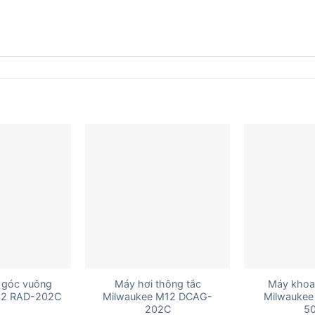
+
+
 góc vuông
Máy hơi thông tắc
Máy khoa
12 RAD-202C
Milwaukee M12 DCAG-
Milwaukee
202C
5