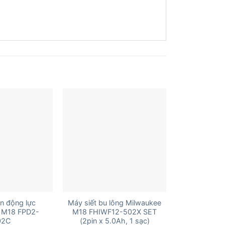
+
n động lực
Máy siết bu lông Milwaukee
 M18 FPD2-
M18 FHIWF12-502X SET
02C
(2pin x 5.0Ah, 1 sạc)