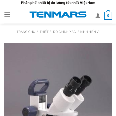
Bỏ
Phân phối thiết bị đo lường tốt nhất Việt Nam
qua
0
nội
dung
TRANG CHỦ
/
THIẾT BỊ ĐO CHÍNH XÁC
/
KÍNH HIỂN VI