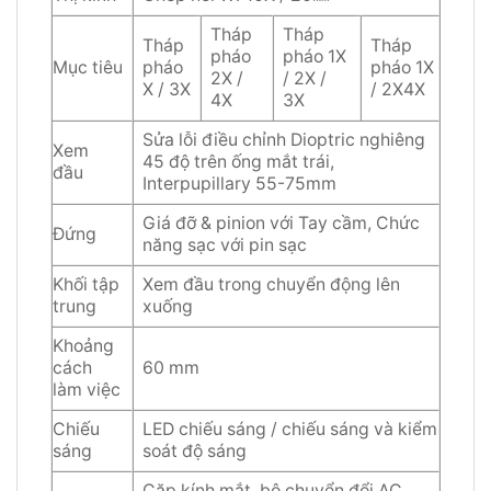
Tháp
Tháp
Tháp
Tháp
pháo
pháo 1X
Mục tiêu
pháo
pháo 1X
2X /
/ 2X /
X / 3X
/ 2X4X
4X
3X
Sửa lỗi điều chỉnh Dioptric nghiêng
Xem
45 độ trên ống mắt trái,
đầu
Interpupillary 55-75mm
Giá đỡ & pinion với Tay cầm, Chức
Đứng
năng sạc với pin sạc
Khối tập
Xem đầu trong chuyển động lên
trung
xuống
Khoảng
cách
60 mm
làm việc
Chiếu
LED chiếu sáng / chiếu sáng và kiểm
sáng
soát độ sáng
Cặp kính mắt, bộ chuyển đổi AC,