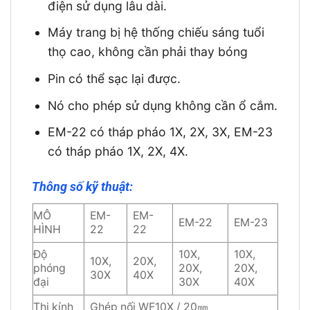
điện sử dụng lâu dài.
Máy trang bị hệ thống chiếu sáng tuổi
thọ cao, không cần phải thay bóng
Pin có thể sạc lại được.
Nó cho phép sử dụng không cần ổ cắm.
EM-22 có tháp pháo 1X, 2X, 3X, EM-23
có tháp pháo 1X, 2X, 4X.
Thông số kỹ thuật:
MÔ
EM-
EM-
EM-22
EM-23
HÌNH
22
22
Độ
10X,
10X,
10X,
20X,
phóng
20X,
20X,
30X
40X
đại
30X
40X
Thị kính
Ghép nối WF10X / 20㎜