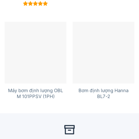
Được xếp
hạng
5.00
5 sao
Máy bơm định lượng OBL
Bơm định lượng Hanna
M 101PPSV (1PH)
BL7-2