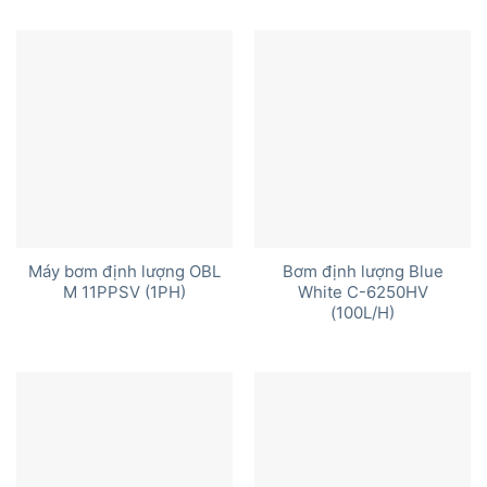
hạng
5.00
5 sao
Máy bơm định lượng OBL
Bơm định lượng Blue
M 11PPSV (1PH)
White C-6250HV
(100L/H)