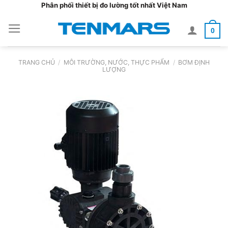
Bỏ
Phân phối thiết bị đo lường tốt nhất Việt Nam
qua
0
nội
dung
TRANG CHỦ
/
MÔI TRƯỜNG, NƯỚC, THỰC PHẨM
/
BƠM ĐỊNH
LƯỢNG