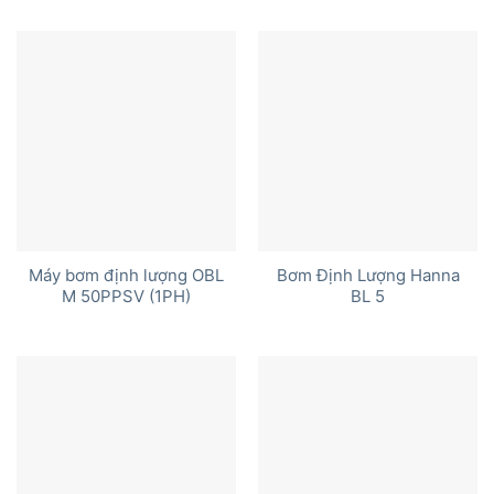
hạng
5.00
5 sao
Máy bơm định lượng OBL
Bơm Định Lượng Hanna
M 50PPSV (1PH)
BL 5