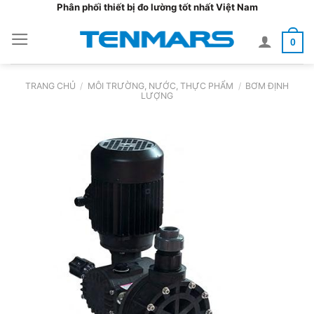
Bỏ
Phân phối thiết bị đo lường tốt nhất Việt Nam
qua
0
nội
dung
TRANG CHỦ
/
MÔI TRƯỜNG, NƯỚC, THỰC PHẨM
/
BƠM ĐỊNH
LƯỢNG