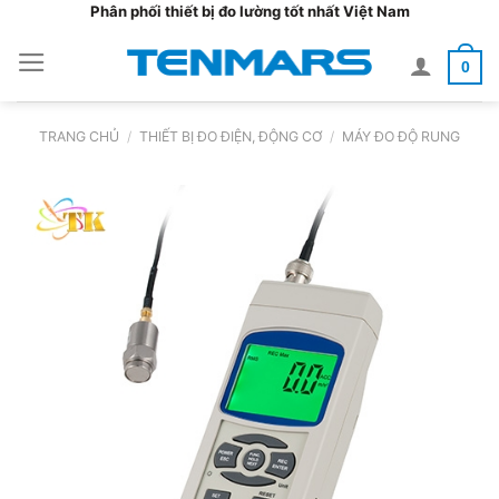
Bỏ
Phân phối thiết bị đo lường tốt nhất Việt Nam
qua
0
nội
dung
TRANG CHỦ
/
THIẾT BỊ ĐO ĐIỆN, ĐỘNG CƠ
/
MÁY ĐO ĐỘ RUNG