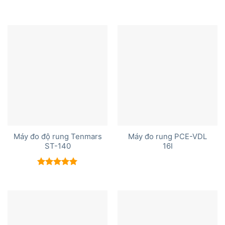
Được xếp
Được xếp
hạng
5.00
hạng
5.00
5 sao
5 sao
Máy đo độ rung Tenmars
Máy đo rung PCE-VDL
ST-140
16I
Được xếp
hạng
5.00
5 sao