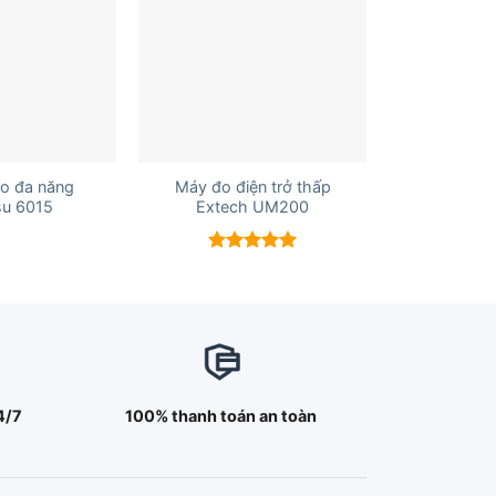
+
đo đa năng
Máy đo điện trở thấp
su 6015
Extech UM200
Được xếp
hạng
5.00
5 sao
4/7
100% thanh toán an toàn