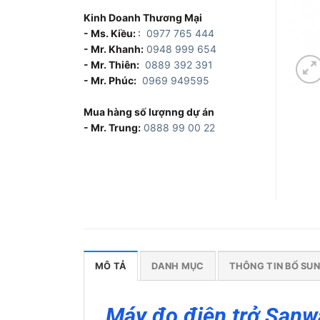
Kinh Doanh Thương Mại
- Ms. Kiều:
:
0977 765 444
- Mr. Khanh:
0948 999 654
- Mr. Thiên:
0889 392 391
- Mr. Phúc:
0969 949595
Mua hàng số lượnng dự án
- Mr. Trung:
0888 99 00 22
MÔ TẢ
DANH MỤC
THÔNG TIN BỔ SU
Máy đo điện trở San