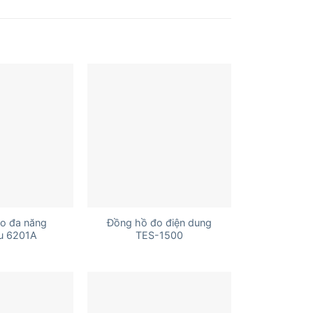
+
đo đa năng
Đồng hồ đo điện dung
su 6201A
TES-1500