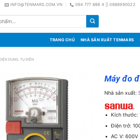
INFO@TENMARS.COM.VN
094 777 888 4 || 0888990022
TRANG CHỦ
NHÀ SẢN XUẤT TENMARS
ĐIỆN DUNG, TỤ ĐIỆN
Máy đo đ
Nhà sản xuất:
Kích thước:
Điện trở: 1
AC V: 600V