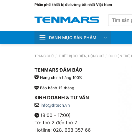
Bỏ
Phân phối thiết bị đo lường tốt nhất Việt Nam
qua
Tìm
nội
kiếm:
dung
DANH MỤC SẢN PHẨM
TRANG CHỦ
/
THIẾT BỊ ĐO ĐIỆN, ĐỘNG CƠ
/
ĐO ĐIỆN TRỞ, 
TENMARS ĐẢM BẢO
Hàng chính hãng 100%
Bảo hành 12 tháng
KINH DOANH & TƯ VẤN
info@tktech.vn
(8:00 - 17:00)
Từ: thứ 2 đến thứ 7
Hotline: 028. 668 357 66