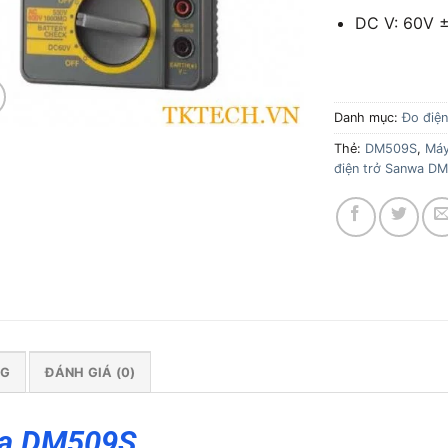
DC V: 60V 
Danh mục:
Đo điện
Thẻ:
DM509S
,
Máy
điện trở Sanwa D
NG
ĐÁNH GIÁ (0)
wa DM509S