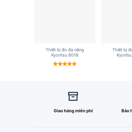
+
+
Thiết bị đo đa năng
Thiết bị 
Kyoritsu 6018
Kyorits
Được xếp
hạng
5.00
5 sao
Giao hàng miễn phí
Bảo 