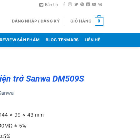
Bản tin
ĐĂNG NHẬP / ĐĂNG KÝ
GIỎ HÀNG
0
REVIEW SẢN PHẨM
BLOG TENMARS
LIÊN HỆ
iện trở Sanwa DM509S
Sanwa
 144 x 99 x 43 mm
000MΩ ± 5%
 ±5%