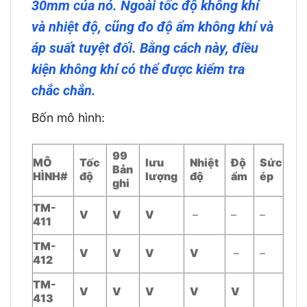
30mm của nó. Ngoài tốc độ không khí
và nhiệt độ, cũng đo độ ẩm không khí và
áp suất tuyệt đối. Bằng cách này, điều
kiện không khí có thể được kiểm tra
chắc chắn.
Bốn mô hình:
99
MÔ
Tốc
lưu
Nhiệt
Độ
Sức
Bản
HÌNH#
độ
lượng
độ
ẩm
ép
ghi
TM-
V
V
V
–
–
–
411
TM-
V
V
V
V
–
–
412
TM-
V
V
V
V
V
413