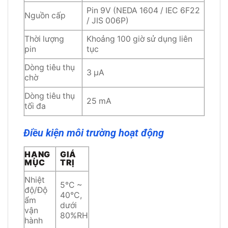
Pin 9V (NEDA 1604 / IEC 6F22
Nguồn cấp
/ JIS 006P)
Thời lượng
Khoảng 100 giờ sử dụng liên
pin
tục
Dòng tiêu thụ
3 μA
chờ
Dòng tiêu thụ
25 mA
tối đa
Điều kiện môi trường hoạt động
HẠNG
GIÁ
MỤC
TRỊ
Nhiệt
5°C ~
độ/Độ
40°C,
ẩm
dưới
vận
80%RH
hành