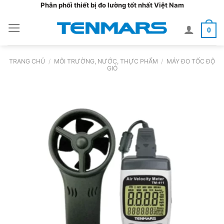
Bỏ
Phân phối thiết bị đo lường tốt nhất Việt Nam
qua
0
nội
dung
TRANG CHỦ
/
MÔI TRƯỜNG, NƯỚC, THỰC PHẨM
/
MÁY ĐO TỐC ĐỘ
GIÓ