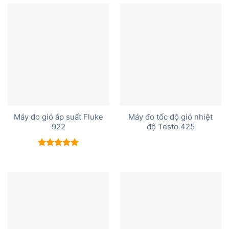
Máy đo gió áp suất Fluke
Máy đo tốc độ gió nhiệt
922
độ Testo 425
Được xếp
hạng
5.00
5 sao