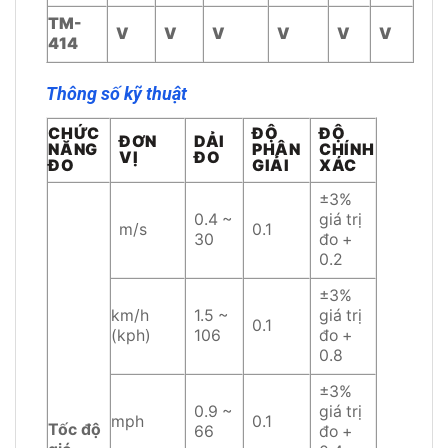
TM-
V
V
V
V
V
V
414
Thông số kỹ thuật
CHỨC
ĐỘ
ĐỘ
ĐƠN
DẢI
NĂNG
PHÂN
CHÍNH
VỊ
ĐO
ĐO
GIẢI
XÁC
±3%
0.4 ~
giá trị
m/s
0.1
30
đo +
0.2
±3%
km/h
1.5 ~
giá trị
0.1
(kph)
106
đo +
0.8
±3%
0.9 ~
giá trị
mph
0.1
Tốc độ
66
đo +