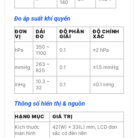
140
Đo áp suất khí quyển
ĐƠN
DẢI
ĐỘ PHÂN
ĐỘ CHÍNH
VỊ
ĐO
GIẢI
XÁC
350 ~
hPa
0.1
±2 hPa
1100
263 ~
mmHg
0.1
±1.5 mmHg
825
10.3 ~
inHg
0.1
±0.1 inHg
32
Thông số hiển thị & nguồn
HẠNG MỤC
GIÁ TRỊ
Kích thước
42(W) × 33(L) mm, LCD đơn
màn hình
sắc có đèn nền