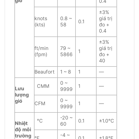
gió
0.4
±3%
knots
0.8 ~
giá trị
0.1
(kts)
58
đo +
0.4
±3%
ft/min
79 ~
giá trị
1
(fpm)
5866
đo +
40
Beaufort
1 ~ 8
1
—
0 ~
CMM
1
—
Lưu
9999
lượng
0 ~
gió
CFM
1
—
9999
-20 ~
°C
0.1
±1.0°C
Nhiệt
60
độ môi
-4 ~
trường
°F
0.1
±1.8°F