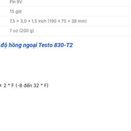
Pin 9V
15 giờ
7,5 x 3,0 x 1,5 inch (190 x 75 x 38 mm)
7 oz (200 g)
 độ hồng ngoại Testo 830-T2
± 2 ° F (-8 đến 32 ° F)