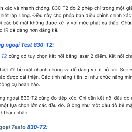
nh xác và nhanh chóng. 830-T2 đo 2 phép chỉ trong một gi
hiết lập riêng. Điều này cho phép bạn điều chỉnh chính xác 
với các bề mặt không được xử lý với mức phát xạ thấp. Chú
đo IR dễ dàng hơn đáng kể.
g ngoại Test 830-T2:
-T2
cũng có tùy chọn kết nối bằng laser 2 điểm. Kết nối ch
iệt độ bề mặt nhanh chóng và dễ dàng với ít nỗ lực. Seri
xác được cải thiện. Các tính năng tiện lợi như chức năng mi
 công cụ hoàn hảo.
g ngoại 830-T2 cũng đo tiếp xúc. Chỉ cần kết nối đầu dò n
p một lựa chọn lớn các đầu dò. Giống như một đầu dò bề mặ
/ thâm nhập.
goại Testo
830-T2: