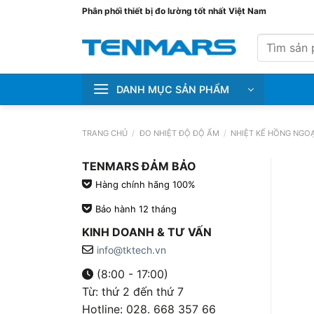
Bỏ
Phân phối thiết bị đo lường tốt nhất Việt Nam
qua
Tìm
nội
kiếm:
dung
DANH MỤC SẢN PHẨM
TRANG CHỦ
/
ĐO NHIỆT ĐỘ ĐỘ ẨM
/
NHIỆT KẾ HỒNG NGOẠ
TENMARS ĐẢM BẢO
Hàng chính hãng 100%
Bảo hành 12 tháng
KINH DOANH & TƯ VẤN
info@tktech.vn
(8:00 - 17:00)
Từ: thứ 2 đến thứ 7
Hotline: 028. 668 357 66