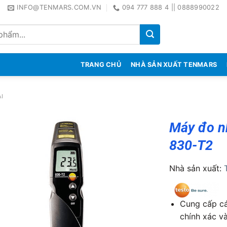
INFO@TENMARS.COM.VN
094 777 888 4 || 0888990022
TRANG CHỦ
NHÀ SẢN XUẤT TENMARS
I
Máy đo n
830-T2
Nhà sản xuất:
Cung cấp cá
chính xác v