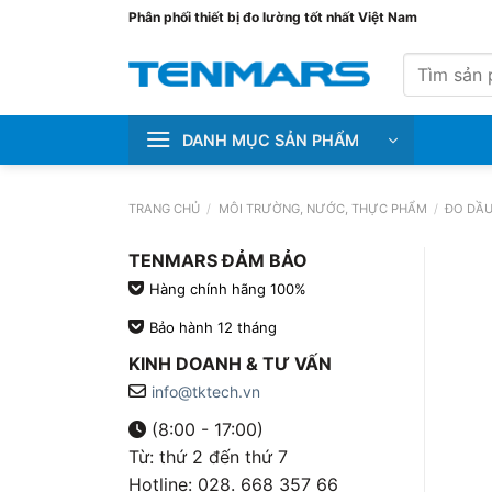
Bỏ
Phân phối thiết bị đo lường tốt nhất Việt Nam
qua
Tìm
nội
kiếm:
dung
DANH MỤC SẢN PHẨM
TRANG CHỦ
/
MÔI TRƯỜNG, NƯỚC, THỰC PHẨM
/
ĐO DẦU
TENMARS ĐẢM BẢO
Hàng chính hãng 100%
Bảo hành 12 tháng
KINH DOANH & TƯ VẤN
info@tktech.vn
(8:00 - 17:00)
Từ: thứ 2 đến thứ 7
Hotline: 028. 668 357 66