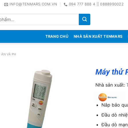
INFO@TENMARS.COM.VN
094 777 888 4 || 0888990022
TRANG CHỦ
NHÀ SẢN XUẤT TENMARS
 ĂN VÀ PH
Máy thử 
Nhà sản xuất:
Nắp bảo quả
Đầu dò nhiệ
Đầu dò mạnh