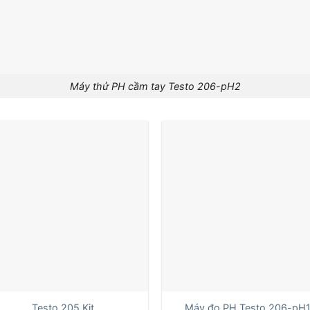
Máy thử PH cầm tay Testo 206-pH2
+
Testo 205 Kit
Máy đo PH Testo 206-pH