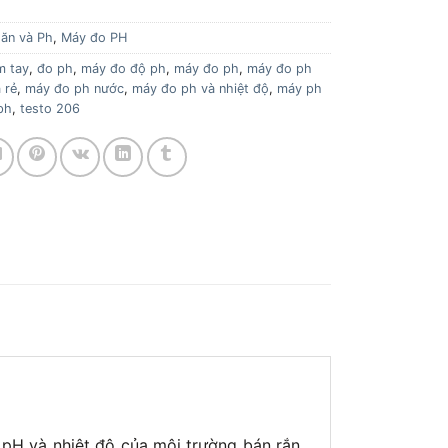
 ăn và Ph
,
Máy đo PH
m tay
,
đo ph
,
máy đo độ ph
,
máy đo ph
,
máy đo ph
 rẻ
,
máy đo ph nước
,
máy đo ph và nhiệt độ
,
máy ph
ph
,
testo 206
 pH và nhiệt độ của môi trường bán rắn