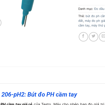
Danh mục:
Đo dầu
Thẻ:
bút đo ph cầ
đất
,
máy đo ph giá
cầm tay
,
máy thử 
 206-pH2: Bút đo PH cầm tay
PH cầm tay giá rẻ
của Testo. Máy cho phép bạn đo giá trị