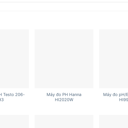
+
+
H Testo 206-
Máy đo PH Hanna
Máy đo pH/
H3
HI2020W
HI9