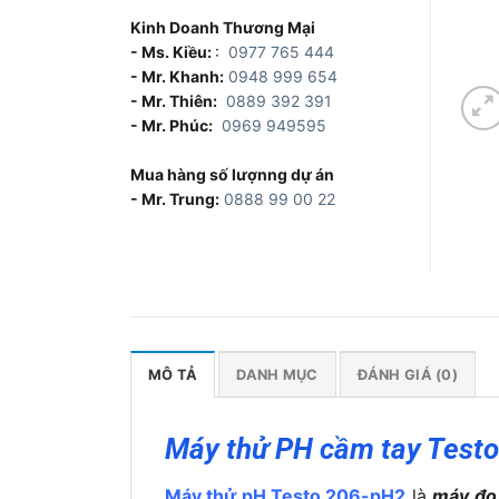
Kinh Doanh Thương Mại
- Ms. Kiều:
:
0977 765 444
- Mr. Khanh:
0948 999 654
- Mr. Thiên:
0889 392 391
- Mr. Phúc:
0969 949595
Mua hàng số lượnng dự án
- Mr. Trung:
0888 99 00 22
MÔ TẢ
DANH MỤC
ĐÁNH GIÁ (0)
Máy thử PH cầm tay Testo
Máy thử pH Testo 206-pH2
là
máy đo 