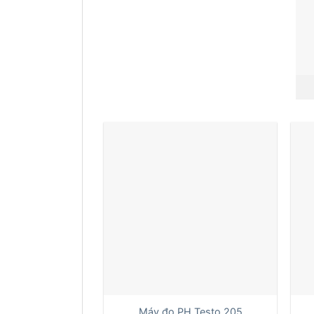
+
+
Máy đo PH Testo 205