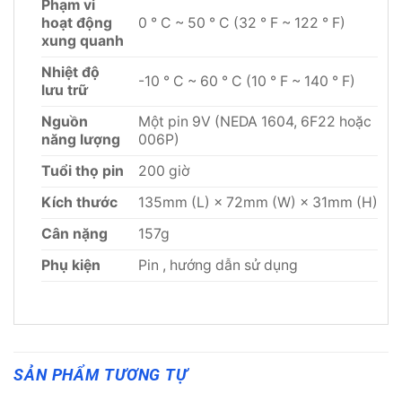
Phạm vi
hoạt động
0 ° C ~ 50 ° C (32 ° F ~ 122 ° F)
xung quanh
Nhiệt độ
-10 ° C ~ 60 ° C (10 ° F ~ 140 ° F)
lưu trữ
Nguồn
Một pin 9V (NEDA 1604, 6F22 hoặc
năng lượng
006P)
Tuổi
thọ
pin
200 giờ
Kích thước
135mm (L) × 72mm (W) × 31mm (H)
Cân nặng
157g
Phụ kiện
Pin , hướng dẫn sử dụng
SẢN PHẨM TƯƠNG TỰ