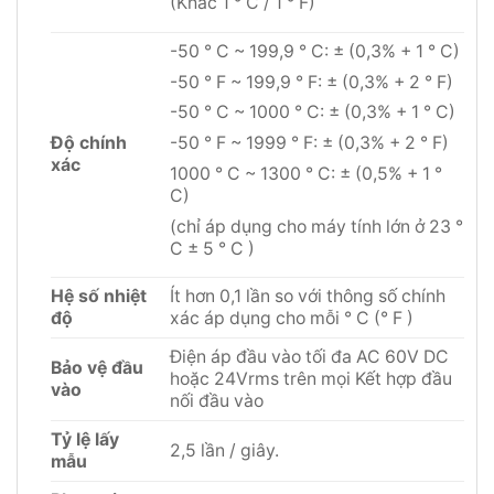
(Khác 1 ° C / 1 ° F)
-50 ° C ~ 199,9 ° C: ± (0,3% + 1 ° C)
-50 ° F ~ 199,9 ° F: ± (0,3% + 2 ° F)
-50 ° C ~ 1000 ° C: ± (0,3% + 1 ° C)
Độ chính
-50 ° F ~ 1999 ° F: ± (0,3% + 2 ° F)
xác
1000 ° C ~ 1300 ° C: ± (0,5% + 1 °
C)
(chỉ áp dụng cho máy tính lớn ở 23 °
C ± 5 ° C )
Hệ số nhiệt
Ít hơn 0,1 lần so với thông số chính
độ
xác áp dụng cho mỗi ° C (° F )
Điện áp đầu vào tối đa AC 60V DC
Bảo vệ đầu
hoặc 24Vrms trên mọi Kết hợp đầu
vào
nối đầu vào
Tỷ lệ lấy
2,5 lần / giây.
mẫu