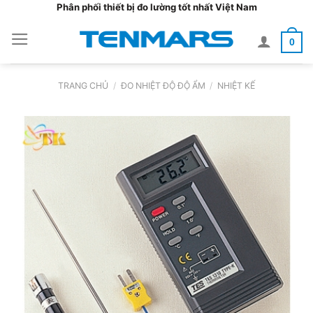
Bỏ
Phân phối thiết bị đo lường tốt nhất Việt Nam
qua
0
nội
dung
TRANG CHỦ
/
ĐO NHIỆT ĐỘ ĐỘ ẨM
/
NHIỆT KẾ