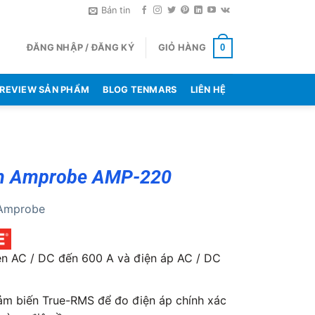
Bản tin
ĐĂNG NHẬP / ĐĂNG KÝ
GIỎ HÀNG
0
REVIEW SẢN PHẨM
BLOG TENMARS
LIÊN HỆ
m Amprobe AMP-220
Amprobe
n AC / DC đến 600 A và điện áp AC / DC
ảm biến True-RMS để đo điện áp chính xác