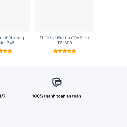
+
o chất lượng
Thiết bị kiểm tra điện Fluke
luke 345
T6-600
 xếp
Được xếp
g
5.00
hạng
5.00
5 sao
4/7
100% thanh toán an toàn