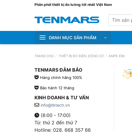
Bỏ
Phân phối thiết bị đo lường tốt nhất Việt Nam
qua
Tìm
nội
kiếm:
dung
DANH MỤC SẢN PHẨM
TRANG CHỦ
/
THIẾT BỊ ĐO ĐIỆN, ĐỘNG CƠ
/
AMPE KÌM
TENMARS ĐẢM BẢO
Hàng chính hãng 100%
Bảo hành 12 tháng
KINH DOANH & TƯ VẤN
info@tktech.vn
(8:00 - 17:00)
Từ: thứ 2 đến thứ 7
Hotline: 028. 668 357 66