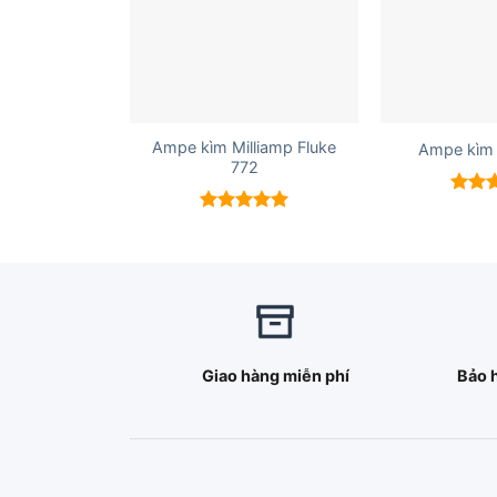
+
+
Ampe kìm Milliamp Fluke
Ampe kìm 
772
Được 
hạng
Được xếp
5 sao
hạng
5.00
5 sao
Giao hàng miễn phí
Bảo 