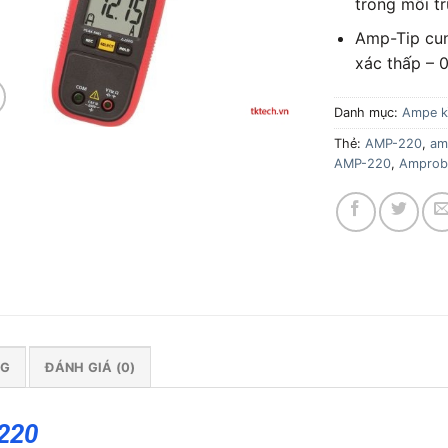
trong môi t
Amp-Tip cun
xác thấp – 
Danh mục:
Ampe k
Thẻ:
AMP-220
,
am
AMP-220
,
Amprob
NG
ĐÁNH GIÁ (0)
220