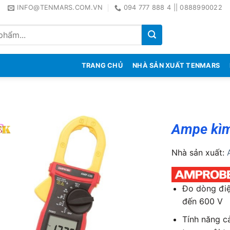
INFO@TENMARS.COM.VN
094 777 888 4 || 0888990022
TRANG CHỦ
NHÀ SẢN XUẤT TENMARS
Ampe kì
Nhà sản xuất:
Đo dòng điệ
đến 600 V
Tính năng c