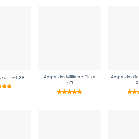
+
+
Ampe kìm Milliamp Fluke
Ampe kìm đo 
uke T5-1000
771
3
xếp
5.00
Được xếp
Được
hạng
5.00
hạn
5 sao
5 sao