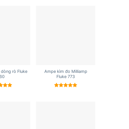
+
dòng rò Fluke
Ampe kìm đo Milliamp
60
Fluke 773
 xếp
Được xếp
g
5.00
hạng
5.00
5 sao