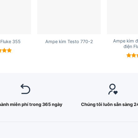
+
+
Ampe kìm đ
Fluke 355
Ampe kìm Testo 770-2
điện F
xếp
5.00
Được
hạn
5 sao
hành miễn phí trong 365 ngày
Chúng tôi luôn sẵn sàng 2