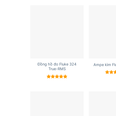
+
+
Đồng hồ đo Fluke 324
Ampe kìm Fl
True-RMS
Được 
hạng
Được xếp
5 sao
hạng
5.00
5 sao