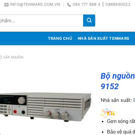
INFO@TENMARS.COM.VN
094 777 888 4 || 0888990022
TRANG CHỦ
NHÀ SẢN XUẤT TENMARS
BỘ CẤP NGUỒN
Bộ nguồn 
9152
Nhà sản xuất:
Gợn sóng rất 
Bảo vệ quá đ