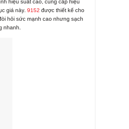
ính hiệu suất cao, cung cấp hiệu
ục giá này.
9152
được thiết kế cho
c đòi hỏi sức mạnh cao nhưng sạch
ng nhanh.