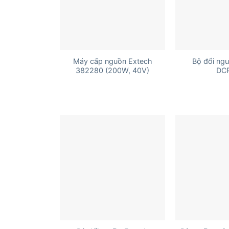
+
+
Máy cấp nguồn Extech
Bộ đổi ng
382280 (200W, 40V)
DC
+
+