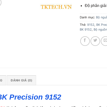
Độ phân giải
Danh mục:
Bộ ngu
Thẻ:
9152
,
BK Prec
BK 9152
,
Bộ nguồn 
NG
ĐÁNH GIÁ (0)
BK Precision 9152