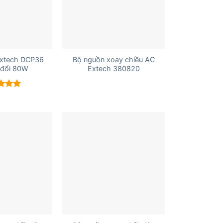
+
xtech DCP36
Bộ nguồn xoay chiều AC
 đổi 80W
Extech 380820
 xếp
g
5.00
+