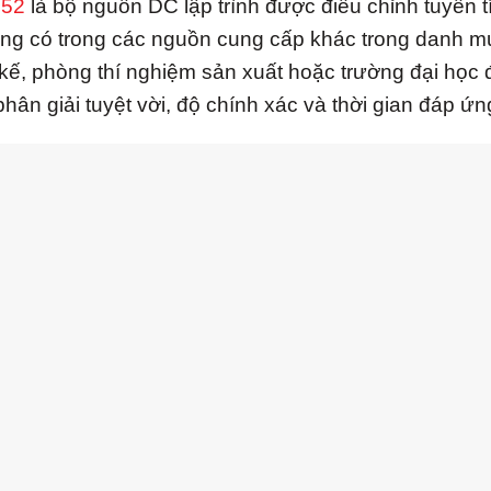
152
là bộ nguồn DC lập trình được điều chỉnh tuyến t
hông có trong các nguồn cung cấp khác trong danh m
 kế, phòng thí nghiệm sản xuất hoặc trường đại họ
phân giải tuyệt vời, độ chính xác và thời gian đáp ứ