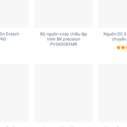
+
+
uồn Extech
Bộ nguồn xoay chiều lập
Nguồn DC E
P60
trình BK precision
chuyển
PVS60085MR
Được
hạn
5 sao
+
+