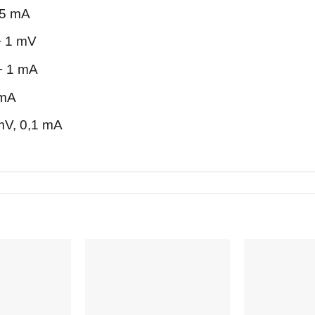
 5 mA
+ 1 mV
+ 1 mA
 mA
 mV, 0,1 mA