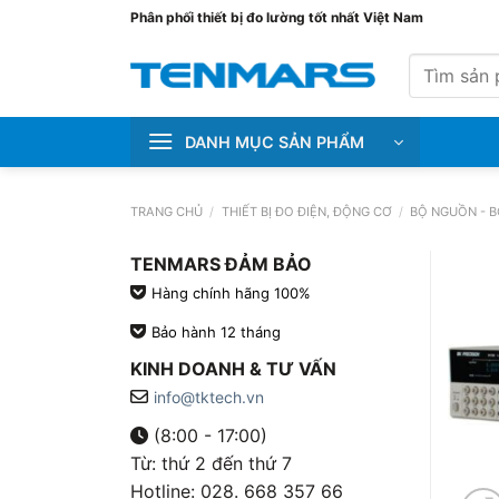
Bỏ
Phân phối thiết bị đo lường tốt nhất Việt Nam
qua
Tìm
nội
kiếm:
dung
DANH MỤC SẢN PHẨM
TRANG CHỦ
/
THIẾT BỊ ĐO ĐIỆN, ĐỘNG CƠ
/
BỘ NGUỒN - 
TENMARS ĐẢM BẢO
Hàng chính hãng 100%
Bảo hành 12 tháng
KINH DOANH & TƯ VẤN
info@tktech.vn
(8:00 - 17:00)
Từ: thứ 2 đến thứ 7
Hotline: 028. 668 357 66