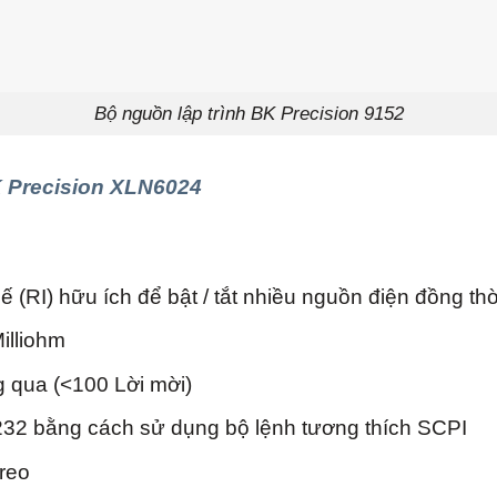
Bộ nguồn lập trình BK Precision 9152
K Precision XLN6024
ế (RI) hữu ích để bật / tắt nhiều nguồn điện đồng thờ
illiohm
 qua (<100 Lời mời)
232 bằng cách sử dụng bộ lệnh tương thích SCPI
reo