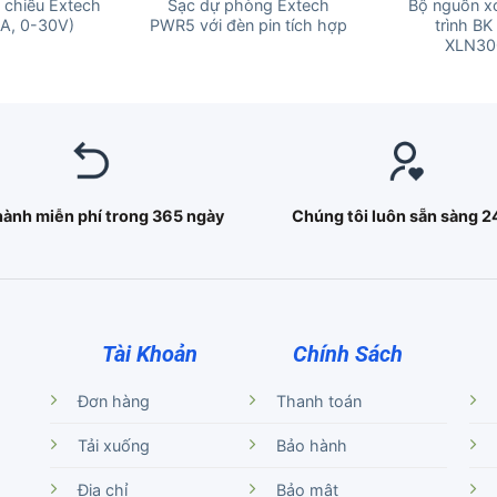
 chiều Extech
Sạc dự phòng Extech
Bộ nguồn xo
A, 0-30V)
PWR5 với đèn pin tích hợp
trình BK
XLN30
hành miễn phí trong 365 ngày
Chúng tôi luôn sẵn sàng 2
Tài Khoản
Chính Sách
Đơn hàng
Thanh toán
Tải xuống
Bảo hành
Địa chỉ
Bảo mật