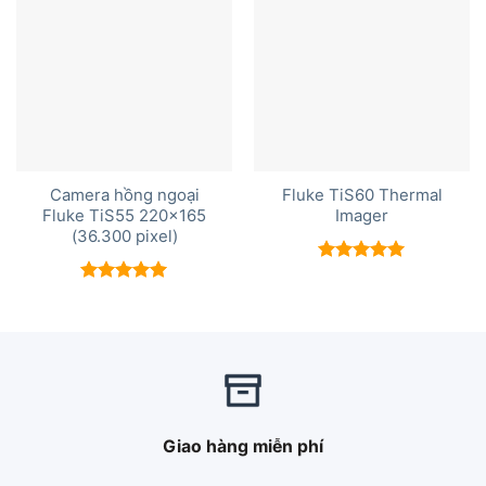
Camera hồng ngoại
Fluke TiS60 Thermal
Fluke TiS55 220×165
Imager
(36.300 pixel)
Được xếp
hạng
5.00
Được xếp
5 sao
hạng
5.00
5 sao
Giao hàng miễn phí