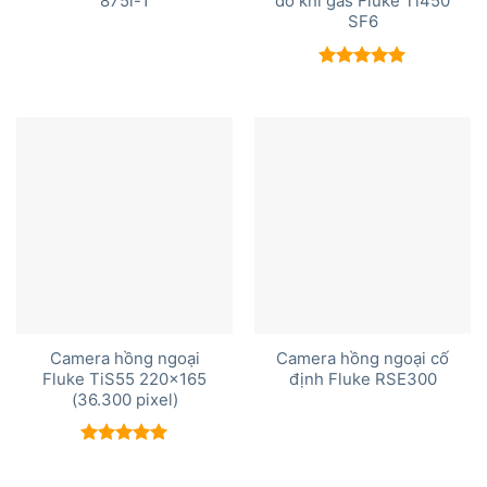
875i-1
dò khí gas Fluke Ti450
SF6
Được xếp
hạng
5.00
5 sao
Camera hồng ngoại
Camera hồng ngoại cố
Fluke TiS55 220×165
định Fluke RSE300
(36.300 pixel)
Được xếp
hạng
5.00