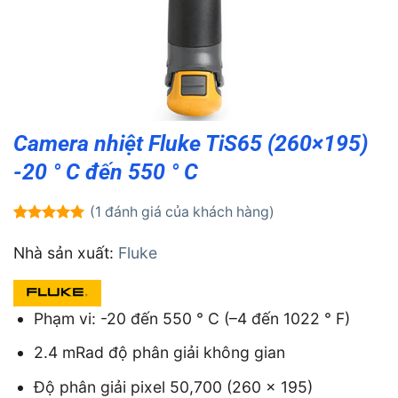
Camera nhiệt Fluke TiS65 (260×195)
-20 ° C đến 550 ° C
(
1
đánh giá của khách hàng)
5.00
1
trên 5
dựa trên
Nhà sản xuất:
Fluke
đánh giá
Phạm vi: -20 đến 550 ° C (–4 đến 1022 ° F)
2.4 mRad độ phân giải không gian
Độ phân giải pixel 50,700 (260 x 195)