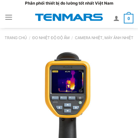
Bỏ
Phân phối thiết bị đo lường tốt nhất Việt Nam
qua
0
nội
dung
TRANG CHỦ
/
ĐO NHIỆT ĐỘ ĐỘ ẨM
/
CAMERA NHIỆT, MÁY ẢNH NHIỆT