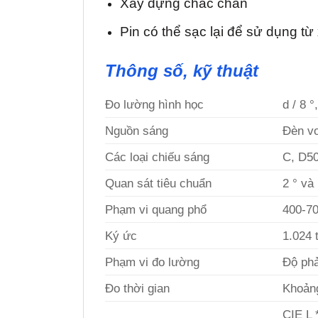
Xây dựng chắc chắn
Pin có thể sạc lại để sử dụng từ
Thông số, kỹ thuật
Đo lường hình học
d / 8 
Nguồn sáng
Đèn vo
Các loại chiếu sáng
C, D50
Quan sát tiêu chuẩn
2 ° và
Phạm vi quang phổ
400-7
Ký ức
1.024 
Phạm vi đo lường
Độ ph
Đo thời gian
Khoảng
CIE L *