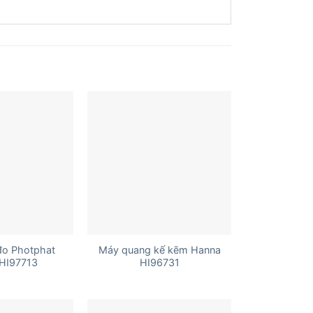
+
đo Photphat
Máy quang kế kẽm Hanna
HI97713
HI96731