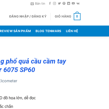
Bản tin
ĐĂNG NHẬP / ĐĂNG KÝ
GIỎ HÀNG
0
REVIEW SẢN PHẨM
BLOG TENMARS
LIÊN HỆ
g phổ quả cầu cầm tay
r 6075 SP60
Elcometer
 đồ họa lớn, dễ đọc
ắc chắn