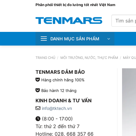
Bỏ
Phân phối thiết bị đo lường tốt nhất Việt Nam
qua
Tìm
nội
kiếm:
dung
DANH MỤC SẢN PHẨM
TRANG CHỦ
/
MÔI TRƯỜNG, NƯỚC, THỰC PHẨM
/
MÁY Q
TENMARS ĐẢM BẢO
Hàng chính hãng 100%
Bảo hành 12 tháng
KINH DOANH & TƯ VẤN
info@tktech.vn
(8:00 - 17:00)
Từ: thứ 2 đến thứ 7
Hotline: 028. 668 357 66