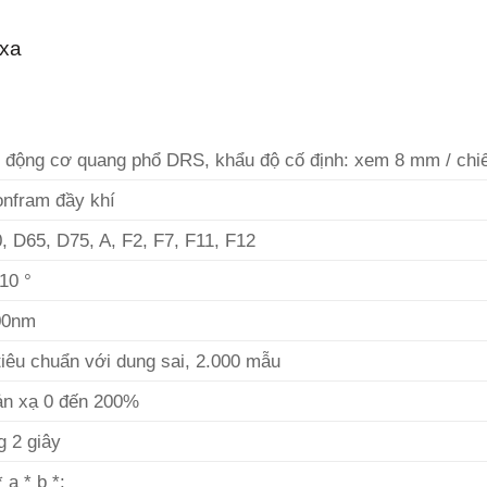
 xa
°, động cơ quang phổ DRS, khẩu độ cố định: xem 8 mm / ch
nfram đầy khí
, D65, D75, A, F2, F7, F11, F12
 10 °
00nm
tiêu chuẩn với dung sai, 2.000 mẫu
ản xạ 0 đến 200%
 2 giây
 a * b *: