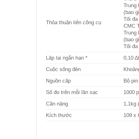
Trung 
(bao g
Tối đa
Thỏa thuận liên công cụ
CMC T
Trung 
(bao g
Tối đa
Lặp lại ngắn hạn *
0,10 Δ
Cuộc sống đèn
Khoản
Nguồn cấp
Bộ pin
Số đo trên mỗi lần sạc
1000 p
Cân nặng
1,1kg 
Kích thước
109 x 