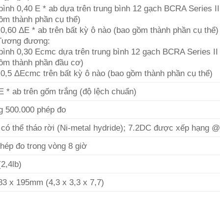
bình 0,40 E * ab dựa trên trung bình 12 gạch BCRA Series II
ồm thành phần cụ thể)
 0,60 ΔE * ab trên bất kỳ ô nào (bao gồm thành phần cụ thể)
ương đương:
bình 0,30 Ecmc dựa trên trung bình 12 gạch BCRA Series II
ồm thành phần đầu cơ)
 0,5 ΔEcmc trên bất kỳ ô nào (bao gồm thành phần cụ thể)
E * ab trên gốm trắng (độ lệch chuẩn)
g 500.000 phép đo
 có thể tháo rời (Ni-metal hydride); 7.2DC được xếp hạng
hép đo trong vòng 8 giờ
(2,4lb)
83 x 195mm (4,3 x 3,3 x 7,7)