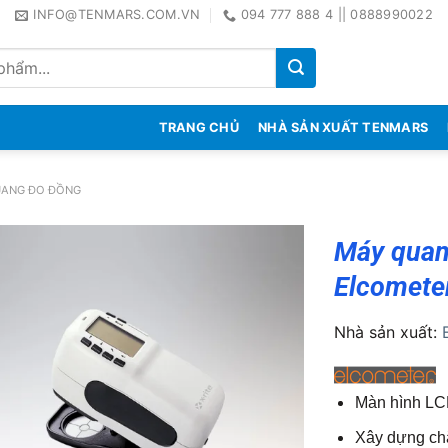
INFO@TENMARS.COM.VN
094 777 888 4 || 0888990022
TRANG CHỦ
NHÀ SẢN XUẤT TENMARS
UANG ĐO ĐỒNG
Máy quan
Elcomete
Nhà sản xuất:
Màn hình LCD
Xây dựng ch