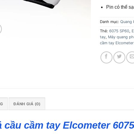
Pin có thể sạ
Danh mục:
Quang 
Thẻ:
6075 SP60
,
E
tay
,
Máy quang phổ
cầm tay Elcomete
NG
ĐÁNH GIÁ (0)
 cầu cầm tay Elcometer 607