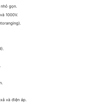
 nhỏ gọn.
và 1000V.
toranging).
).
.
n.
xả và điện áp.