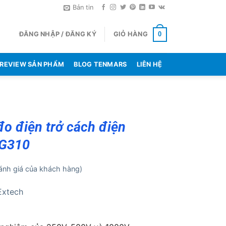
Bản tin
ĐĂNG NHẬP / ĐĂNG KÝ
GIỎ HÀNG
0
REVIEW SẢN PHẨM
BLOG TENMARS
LIÊN HỆ
o điện trở cách điện
MG310
nh giá của khách hàng)
Extech