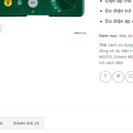
Điện áp thử
Đo điện trở
Đo điện áp 
Danh mục:
Máy đo 
Thẻ:
cách sử dụng
đồng hồ đo điện t
MG310
,
Extech M
trở cách điện
NG
ĐÁNH GIÁ (1)