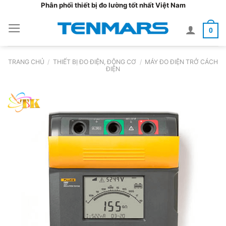
Bỏ
Phân phối thiết bị đo lường tốt nhất Việt Nam
qua
0
nội
dung
TRANG CHỦ
/
THIẾT BỊ ĐO ĐIỆN, ĐỘNG CƠ
/
MÁY ĐO ĐIỆN TRỞ CÁCH
ĐIỆN