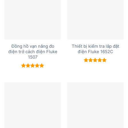
Đồng hồ vạn năng đo
Thiết bị kiểm tra lắp đặt
điện trở cách điện Fluke
điện Fluke 1652C
1507
Được xếp
hạng
5.00
Được xếp
5 sao
hạng
5.00
5 sao