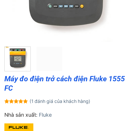
Máy đo điện trở cách điện Fluke 1555
FC
(
1
đánh giá của khách hàng)
5.00
1
trên 5
dựa trên
Nhà sản xuất:
Fluke
đánh giá