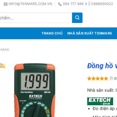
INFO@TENMARS.COM.VN
094 777 888 4 || 0888990022
TRANG CHỦ
NHÀ SẢN XUẤT TENMARS
 NĂNG
Đồng hồ 
(
1
đá
5.00
1
trên 5
dựa trên
Nhà sản xuất:
đánh giá
Đo điện áp 