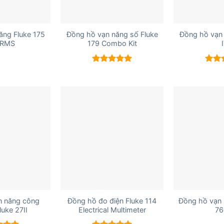
+
+
ăng Fluke 175
Đồng hồ vạn năng số Fluke
Đồng hồ vạn 
 RMS
179 Combo Kit
Được xếp
Được
hạng
5.00
hạn
5 sao
5 sao
+
+
n năng công
Đồng hồ đo điện Fluke 114
Đồng hồ vạn 
luke 27II
Electrical Multimeter
76