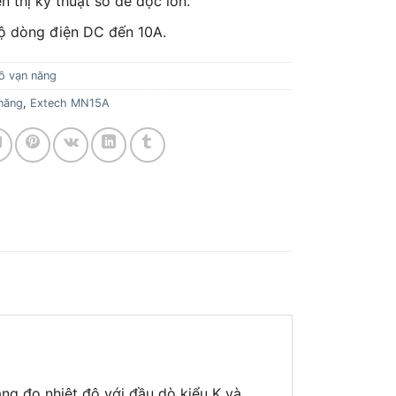
n thị kỹ thuật số dễ đọc lớn.
ộ dòng điện DC đến 10A.
ồ vạn năng
năng
,
Extech MN15A
ăng đo nhiệt độ với đầu dò kiểu K và