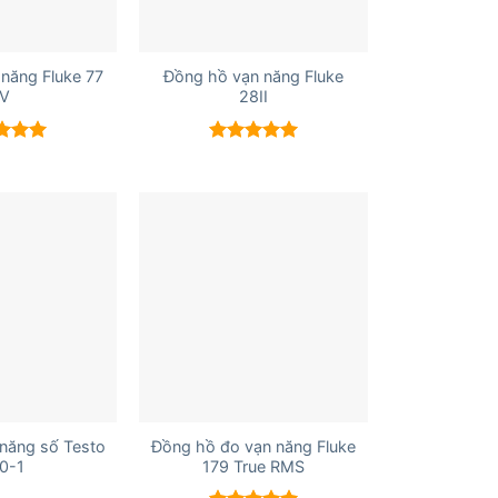
+
năng Fluke 77
Đồng hồ vạn năng Fluke
IV
28II
 xếp
Được xếp
g
5.00
hạng
5.00
5 sao
+
năng số Testo
Đồng hồ đo vạn năng Fluke
0-1
179 True RMS