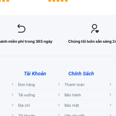
xếp
Được xếp
5.00
hạng
5.00
5 sao
hành miễn phí trong 365 ngày
Chúng tôi luôn sẵn sàng 2
Tài Khoản
Chính Sách
Đơn hàng
Thanh toán
Tải xuống
Bảo hành
Địa chỉ
Bảo mật
Tài khoản
Vận chuyển