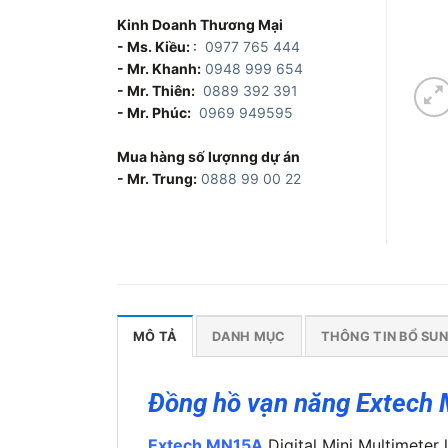
Kinh Doanh Thương Mại
- Ms. Kiều:
:
0977 765 444
- Mr. Khanh:
0948 999 654
- Mr. Thiên:
0889 392 391
- Mr. Phúc:
0969 949595
Mua hàng số lượnng dự án
- Mr. Trung:
0888 99 00 22
MÔ TẢ
DANH MỤC
THÔNG TIN BỔ SU
Đồng hồ vạn năng Extech 
Extech MN15A
Digital Mini Multimeter 