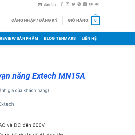
Bản tin
ĐĂNG NHẬP / ĐĂNG KÝ
GIỎ HÀNG
0
REVIEW SẢN PHẨM
BLOG TENMARS
LIÊN HỆ
vạn năng Extech MN15A
nh giá của khách hàng)
Extech
AC và DC đến 600V.