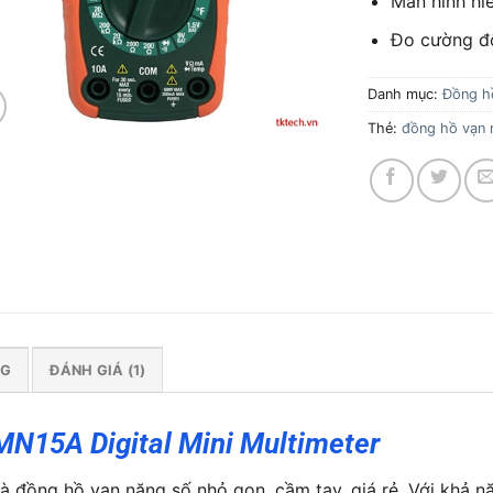
Màn hình hiể
Đo cường đ
Danh mục:
Đồng h
Thẻ:
đồng hồ vạn 
NG
ĐÁNH GIÁ (1)
MN15A Digital Mini Multimeter
là đồng hồ vạn năng số nhỏ gọn, cầm tay, giá rẻ. Với khả n