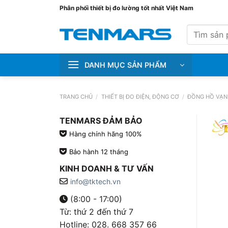
Bỏ
Phân phối thiết bị đo lường tốt nhất Việt Nam
qua
Tìm
nội
kiếm:
dung
DANH MỤC SẢN PHẨM
TRANG CHỦ
/
THIẾT BỊ ĐO ĐIỆN, ĐỘNG CƠ
/
ĐỒNG HỒ VẠN
TENMARS ĐẢM BẢO
Hàng chính hãng 100%
Bảo hành 12 tháng
KINH DOANH & TƯ VẤN
info@tktech.vn
(8:00 - 17:00)
Từ: thứ 2 đến thứ 7
Hotline: 028. 668 357 66