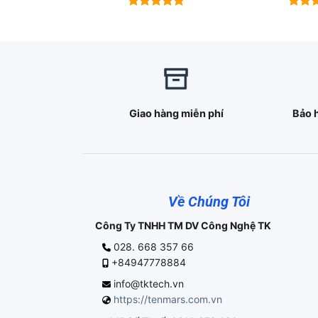
Được xếp
Được 
hạng
5.00
hạng
5 sao
5 sao
Giao hàng miễn phí
Bảo 
Về Chúng Tôi
Công Ty TNHH TM DV Công Nghệ TK
028. 668 357 66
+84947778884
info@tktech.vn
https://tenmars.com.vn