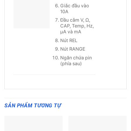
Giắc đầu vào
10A
Đầu cắm V, Ω,
CAP, Temp, Hz,
µA và mA
Nút REL
Nút RANGE
Ngăn chứa pin
(phía sau)
SẢN PHẨM TƯƠNG TỰ