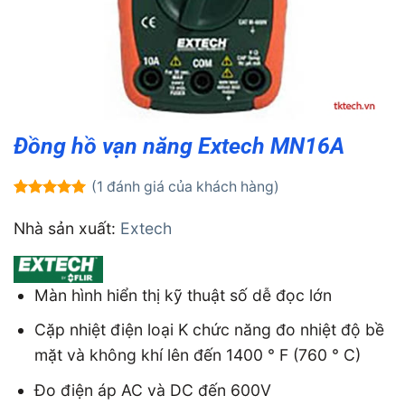
Đồng hồ vạn năng Extech MN16A
(
1
đánh giá của khách hàng)
5.00
1
trên 5
dựa trên
Nhà sản xuất:
Extech
đánh giá
Màn hình hiển thị kỹ thuật số dễ đọc lớn
Cặp nhiệt điện loại K chức năng đo nhiệt độ bề
mặt và không khí lên đến 1400 ° F (760 ° C)
Đo điện áp AC và DC đến 600V