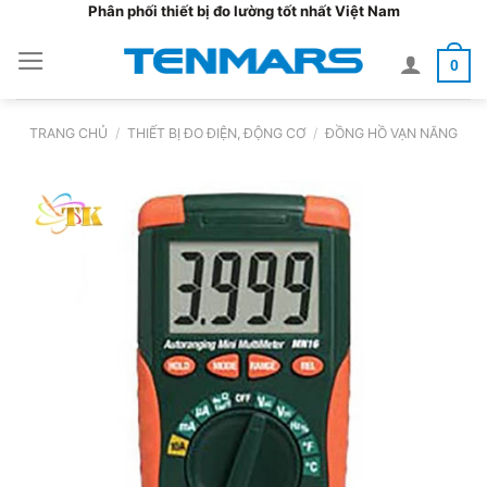
Bỏ
Phân phối thiết bị đo lường tốt nhất Việt Nam
qua
0
nội
dung
TRANG CHỦ
/
THIẾT BỊ ĐO ĐIỆN, ĐỘNG CƠ
/
ĐỒNG HỒ VẠN NĂNG