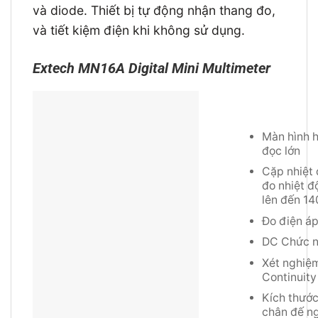
và diode. Thiết bị tự động nhận thang đo,
và tiết kiệm điện khi không sử dụng.
Extech MN16A Digital Mini Multimeter
Màn hình h
đọc lớn
Cặp nhiệt 
đo nhiệt đ
lên đến 14
Đo điện á
DC Chức n
Xét nghiệ
Continuity
Kích thước
chân đế n