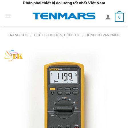
Bỏ
Phân phối thiết bị đo lường tốt nhất Việt Nam
qua
0
nội
dung
TRANG CHỦ
/
THIẾT BỊ ĐO ĐIỆN, ĐỘNG CƠ
/
ĐỒNG HỒ VẠN NĂNG