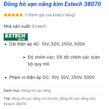
Đồng hồ vạn năng kim Extech 38070
(
1
đánh giá của khách hàng)
5.00
1
trên 5
dựa trên
Nhà sản xuất:
Extech
đánh giá
Dải điện áp AC: 10V, 50V, 250V, 500V
Độ chính xác: 5% độ chính xác toàn
bộ quy mô
Phạm vi điện áp DC: 10V, 50V, 250V, 500V
Danh mục:
Đồng hồ vạn năng
Thẻ:
đồng hồ vạn năng chỉ thị kim
,
đồng hồ vạn năng kim
,
Extech 38070