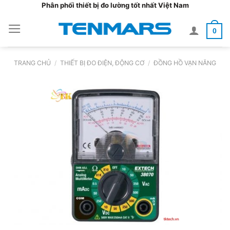
Bỏ
Phân phối thiết bị đo lường tốt nhất Việt Nam
qua
0
nội
dung
TRANG CHỦ
/
THIẾT BỊ ĐO ĐIỆN, ĐỘNG CƠ
/
ĐỒNG HỒ VẠN NĂNG